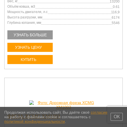
Вес, кг
13200
Объём ковша, м3
0.61
Мощность двигателя, л.с
116,9
Высота разгрузки, мм
6174
Глубина копания, мм
5546
УЗНАТЬ БОЛЬШЕ
УЗНАТЬ ЦЕНУ
КУПИТЬ
Продолжая использовать сайт, Вы даёте своё
согласие
ФРЕЗА XCMG XM1003
ОК
на работу с файлами cookie и соглашаетесь с
политикой конфиденциальности
.