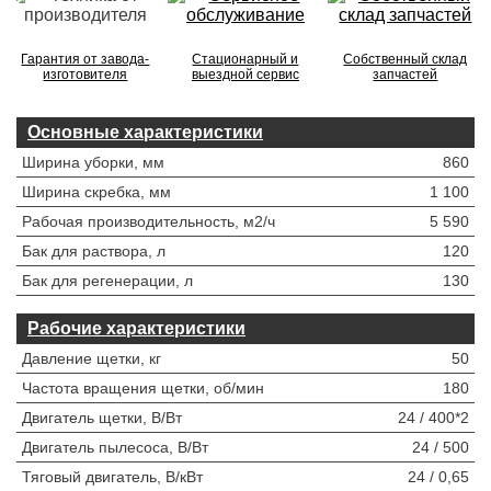
Гарантия от завода-
Стационарный и
Собственный склад
изготовителя
выездной сервис
запчастей
Основные характеристики
Ширина уборки, мм
860
Ширина скребка, мм
1 100
Рабочая производительность, м2/ч
5 590
Бак для раствора, л
120
Бак для регенерации, л
130
Рабочие характеристики
Давление щетки, кг
50
Частота вращения щетки, об/мин
180
Двигатель щетки, В/Вт
24 / 400*2
Двигатель пылесоса, В/Вт
24 / 500
Тяговый двигатель, В/кВт
24 / 0,65