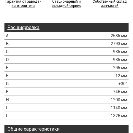
Гарантия от завода-
Стационарный и
Собственный склад
изготовителя
выездной сервис
запчастей
Расшифровка
A
2685 мм
B
2793 мм
C
935 мм
D
935 мм
E
295 мм
F
12 мм
G
±30°
R
746 мм
H
1200 мм
I
1140 мм
L
1326 мм
Общие характеристики