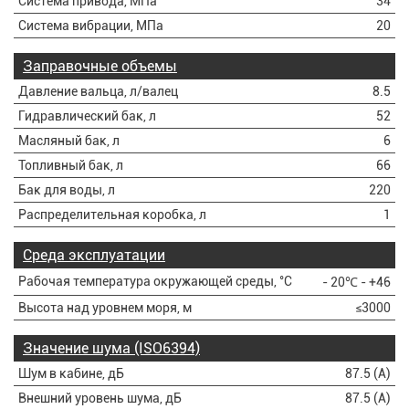
Система привода, МПа
34
Система вибрации, МПа
20
Заправочные объемы
Давление вальца, л/валец
8.5
Гидравлический бак, л
52
Масляный бак, л
6
Топливный бак, л
66
Бак для воды, л
220
Распределительная коробка, л
1
Среда эксплуатации
Рабочая температура окружающей среды, °C
- 20℃ - +46
Высота над уровнем моря, м
≤3000
Значение шума (ISO6394)
Шум в кабине, дБ
87.5 (A)
Внешний уровень шума, дБ
87.5 (A)