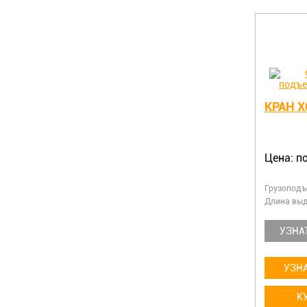
КРАН X
Цена: п
Грузоподъ
Длина выд
УЗНА
УЗНА
К