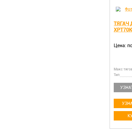
ТЯГАЧ
XPT70
Цена: п
Макс тягов
Тип
УЗНА
УЗНА
К