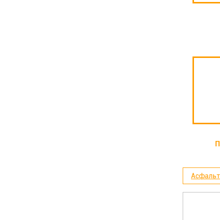
П
Асфальт