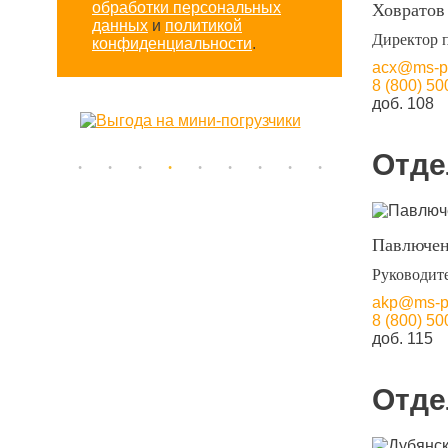
обработки персональных
Ховратов
данных
и
политикой
Директор 
конфиденциальности
.
acx@ms-pa
8 (800) 50
доб. 108
Отде
Павлючен
Руководит
akp@ms-pa
8 (800) 50
доб. 115
Отде