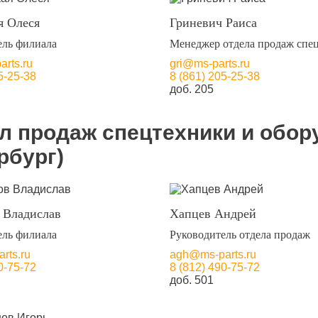
я Олеся
Гриневич Раиса
ель филиала
Менеджер отдела продаж спе
rts.ru
gri@ms-parts.ru
5-25-38
8 (861) 205-25-38
доб. 205
л продаж спецтехники и обор
рбург)
 Владислав
Хапцев Андрей
ель филиала
Руководитель отдела продаж
rts.ru
agh@ms-parts.ru
0-75-72
8 (812) 490-75-72
доб. 501