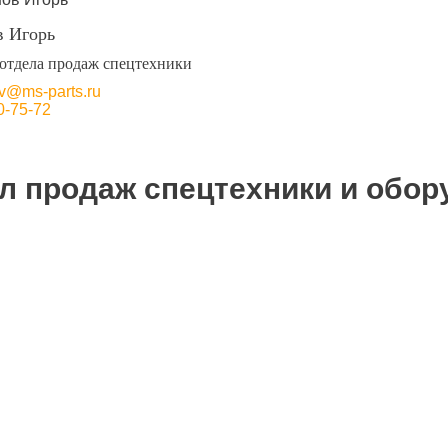
в Игорь
отдела продаж спецтехники
ov@ms-parts.ru
0-75-72
л продаж спецтехники и обор