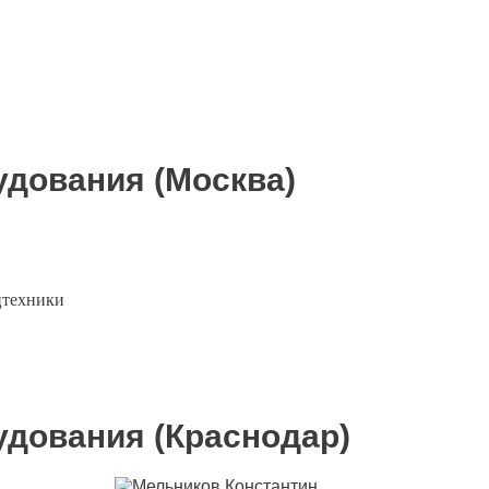
удования (Москва)
цтехники
удования (Краснодар)