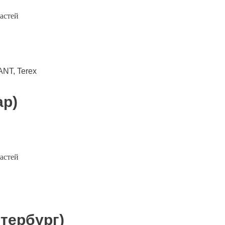
астей
ANT, Terex
ар)
астей
тербург)