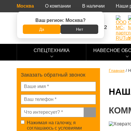
Москва
О компании
В наличии
Наши 
Ваш регион:
Москва
?
8 (800) 500-73-92
Да
Нет
СПЕЦТЕХНИКА
НАВЕСНОЕ ОБ
Главная
/
Н
Заказать обратный звонок
НАШ
КОМ
Нажимая на галочку, я
соглашаюсь с условиями