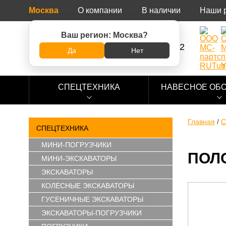
Москва
О компании
В наличии
Наши 
Ваш регион:
Москва
?
8 (800) 500-73-92
Да
Нет
СПЕЦТЕХНИКА
НАВЕСНОЕ ОБ
Главная
/
С
СПЕЦТЕХНИКА
МИНИ-ПОГРУЗЧИКИ
ПОЛ
МИНИ-ЭКСКАВАТОРЫ
ЭКСКАВАТОРЫ
КОЛЕСНЫЕ ЭКСКАВАТОРЫ
ГУСЕНИЧНЫЕ ЭКСКАВАТОРЫ
ЭКСКАВАТОРЫ-ПОГРУЗЧИКИ