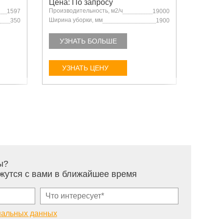
Цена: По запросу
Цена:
Производительность, м2/ч
Произв
1597
19000
Ширина уборки, мм
Ширина
350
1900
УЗНАТЬ БОЛЬШЕ
УЗ
УЗНАТЬ ЦЕНУ
У
ы?
жутся с вами в ближайшее время
нальных данных