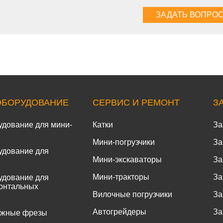
ОБОРУДОВАНИЕ
СЕРВИС И РЕМОНТ
З
удование для мини-
Катки
За
Мини-погрузчики
За
удование для
Мини-экскаваторы
За
Мини-тракторы
За
удование для
онтальных
Вилочные погрузчики
За
Автогрейдеры
За
ожные фрезы