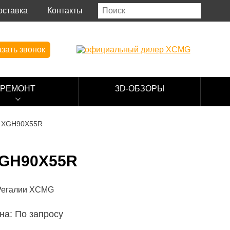
оставка
Контакты
зать звонок
РЕМОНТ
3D-ОБЗОРЫ
 XGH90X55R
GH90X55R
на: По запросу