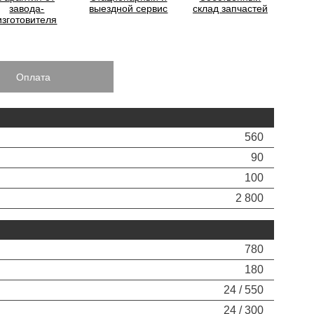
завода-
выездной сервис
склад запчастей
изготовителя
Оплата
560
90
100
2 800
780
180
24 / 550
24 / 300