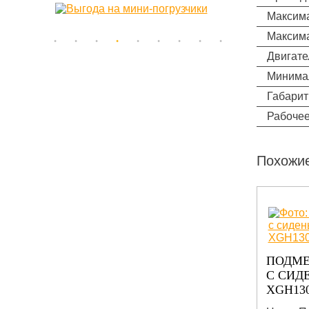
Максима
Максима
Двигате
Минимал
Габарит
Рабочее
Похожи
А
ПОЛОМОЕЧНАЯ МАШИНА
ПОДМ
С СИДЕНЬЕМ ОПЕРАТОРА
С СИД
XCMG XGH130XB
XGH13