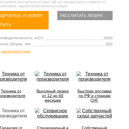
а в рублях рассчитана по курсу ЦБ на текущую дату и зависит от
лектации, года выпуска, региона и акций.
ОДРОБНЫЕ УСЛОВИЯ
РАССЧИТАТЬ ЛИЗИНГ
УПИТЬ
изводительность, м2/ч
2800
ина уборки, мм
560
 характеристики
Техника от
Выгодный лизинг
Быстрая доставка
роизводителя
от 12 до 60
по РФ и странам
месяцев
СНГ
Гарантия от
Стационарный и
Собственный