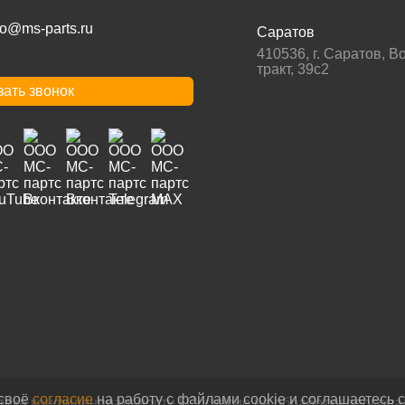
fo@ms-parts.ru
Саратов
410536
,
г. Саратов
,
Во
тракт, 39с2
зать звонок
 своё
согласие
на работу с файлами cookie и соглашаетесь 
тика конфиденциальности
|
Согласие на обработку персон