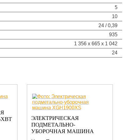
5
10
24 / 0,39
935
1 356 x 665 x 1 042
24
АЯ
ЭЛЕКТРИЧЕСКАЯ
ПОД
5XBT
ПОДМЕТАЛЬНО-
УБО
УБОРОЧНАЯ МАШИНА
КАБ
XGH1900XS
XGH