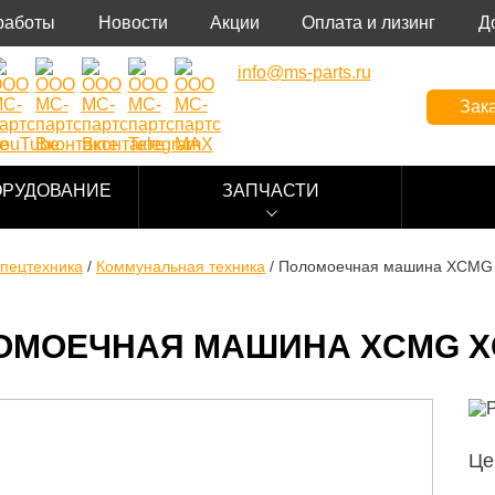
работы
Новости
Акции
Оплата и лизинг
Д
info@ms-parts.ru
Зака
ОРУДОВАНИЕ
ЗАПЧАСТИ
пецтехника
/
Коммунальная техника
/
Поломоечная машина XCMG
ОМОЕЧНАЯ МАШИНА XCMG X
Це