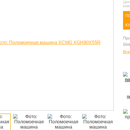
Цен
комп
П
К
Про
Шир
Все
п