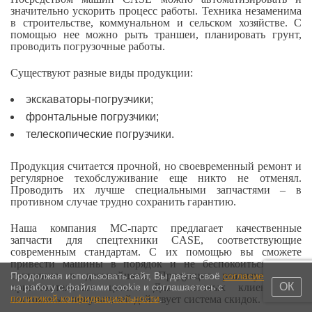
значительно ускорить процесс работы. Техника незаменима
в строительстве, коммунальном и сельском хозяйстве. С
помощью нее можно рыть траншеи, планировать грунт,
проводить погрузочные работы.
Существуют разные виды продукции:
экскаваторы-погрузчики;
фронтальные погрузчики;
телескопические погрузчики.
Продукция считается прочной, но своевременный ремонт и
регулярное техобслуживание еще никто не отменял.
Проводить их лучше специальными запчастями – в
противном случае трудно сохранить гарантию.
Наша компания МС-партс предлагает качественные
запчасти для спецтехники CASE, соответствующие
современным стандартам. С их помощью вы сможете
привести машины в порядок и не беспокоиться за их
состояние в дальнейшем. Продукция реализуется по
Продолжая использовать сайт, Вы даёте своё
согласие
ОК
привлекательным ценам. Для оптовых клиентов и
на работу с файлами cookie и соглашаетесь с
политикой конфиденциальности
.
постоянных покупателей действует система скидок.