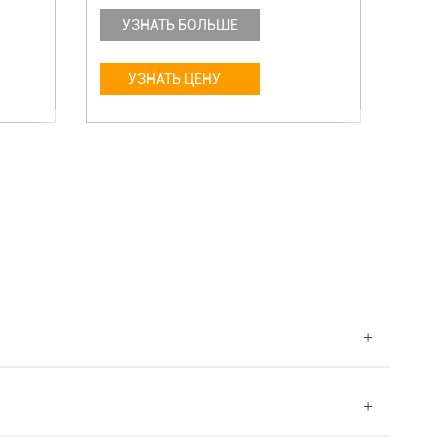
УЗНАТЬ БОЛЬШЕ
УЗ
УЗНАТЬ ЦЕНУ
У