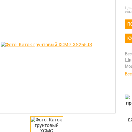
Цен
ком
П
К
Вес
Шир
Мощ
Все
п