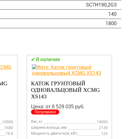
SC7H190,2G3
140
1800
В н
КАТОК ГРУНТОВЫЙ XCMG
КАТ
MG
XS203S
XD10
Цена: По запросу
Цена:
Вес, кг
Вес, кг
14000
20000
Ширина вальца, мм
Ширина
2130
2130
Мощность двигателя, кВт
Мощнос
125
136