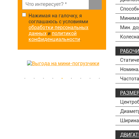
Способн
Нажимая на галочку, я
Минимал
соглашаюсь с условиями
обработки персональных
Мин. до
данных
и
политикой
Колесна
конфиденциальности
.
РАБОЧИ
Статиче
Номина
Частота
РАЗМЕ
Центроб
Диамет
Ширина
ДВИГАТ