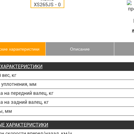
ские характеристики
Описание
ХАРАКТЕРИСТИКИ
 вес, кг
уплотнения, мм
а на передний валец, кг
а на задний валец, кг
ы, мм
Е ХАРАКТЕРИСТИКИ
н скорости вперед/назад, км/ч