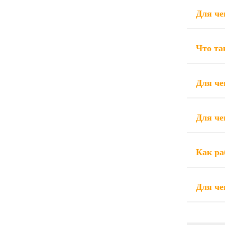
Для че
Что та
Для че
Для че
Как ра
Для че