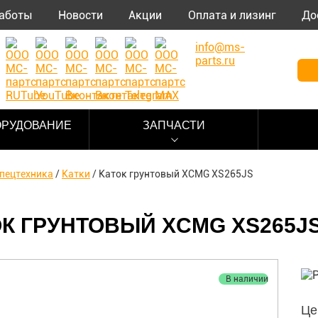
аботы
Новости
Акции
Оплата и лизинг
До
info@ms-
parts.ru
ОРУДОВАНИЕ
ЗАПЧАСТИ
пецтехника
/
Катки
/
Каток грунтовый XCMG XS265JS
К ГРУНТОВЫЙ XCMG XS265J
В наличии
Це