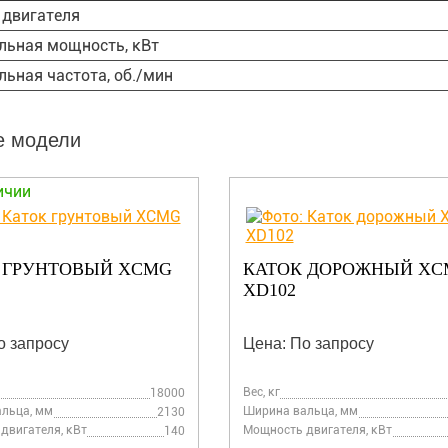
 двигателя
льная мощность, кВт
ьная частота, об./мин
е модели
В наличии
 ДОРОЖНЫЙ XCMG
КАТОК ГРУНТОВЫЙ
ОДНОВАЛЬЦОВЫЙ XC
XS143
о запросу
Цена: от 8 529 035 руб.
Популярное
Вес, кг
10000
льца, мм
Ширина вальца, мм
1680
двигателя, кВт
Мощность двигателя, кВт
74.9