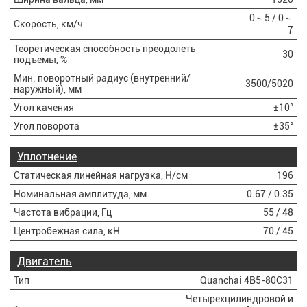
0～5 / 0～
Скорость, км/ч
7
Теоретическая способность преодолеть
30
подъемы, %
Мин. поворотный радиус (внутренний/
3500/5020
наружный), мм
Угол качения
±10°
Угол поворота
±35°
Уплотнение
Статическая линейная нагрузка, Н/см
196
Номинальная амплитуда, мм
0.67 / 0.35
Частота вибрации, Гц
55 / 48
Центробежная сила, кН
70 / 45
Двигатель
Тип
Quanchai 4B5-80C31
Четырехцилиндровой и