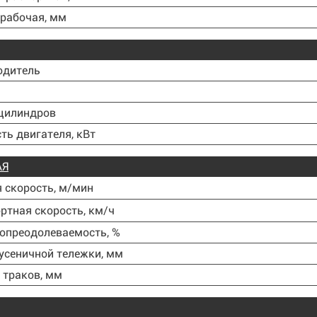
рабочая, мм
одитель
 цилиндров
ь двигателя, кВт
АЯ
 скорость, м/мин
ртная скорость, км/ч
опреодолеваемость, %
усеничной тележки, мм
 траков, мм