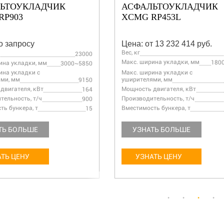
ЬТОУКЛАДЧИК
АСФАЛЬТОУКЛАДЧИК
RP903
XCMG RP453L
о запросу
Цена: от 13 232 414 руб.
Вес, кг
23000
Макс. ширина укладки, мм
180
ина укладки, мм
3000~5850
ина укладки с
Макс. ширина укладки с
ми, мм
уширителями, мм
9150
двигателя, кВт
Мощность двигателя, кВт
164
тельность, т/ч
Производительность, т/ч
900
ть бункера, т
Вместимость бункера, т
15
ТЬ БОЛЬШЕ
УЗНАТЬ БОЛЬШЕ
ТЬ ЦЕНУ
УЗНАТЬ ЦЕНУ