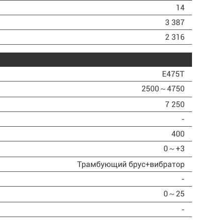
14
3 387
2 316
E475T
2500～4750
7 250
-
400
0～+3
Трамбующий брус+вибратор
-
0～25
-