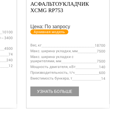
АСФАЛЬТОУКЛАДЧИК
АСФ
XCMG RP753
XCM
Цена: По запросу
Цена:
Архивная модель
10100
Вес, кг
0～3400
Макс. 
Макс. 
Вес, кг
18700
уширит
4500
Макс. ширина укладки, мм
7500
Мощнос
74
Макс. ширина укладки с
Произв
240
уширителями, мм
7500
Вмести
12
Мощность двигателя, кВт
140
Производительность, т/ч
600
Вместимость бункера, т
УЗ
14
УЗНАТЬ БОЛЬШЕ
У