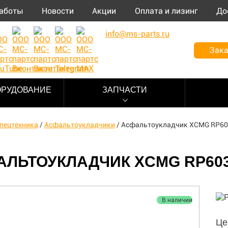
аботы
Новости
Акции
Оплата и лизинг
До
info@ms-parts.ru
Зака
ОРУДОВАНИЕ
ЗАПЧАСТИ
пецтехника
/
Асфальтоукладчики
/
Асфальтоукладчик XCMG RP60
АЛЬТОУКЛАДЧИК XCMG RP60
В наличии
Це