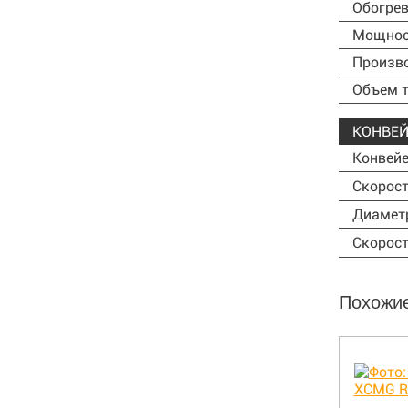
Обогре
Мощност
Произво
Объем т
КОНВЕЙ
Конвейе
Скорост
Диамет
Скорост
Похожи