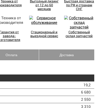
Техника от
Выгодный лизинг
Быстрая доставка
роизводителя
от 12 до 60
по РФ и странам
месяцев
СНГ
Гарантия от
Стационарный и
Собственный
завода-
выездной сервис
склад запчастей
изготовителя
Оплата
Доставка
19,2
6 680
2 550
3 310