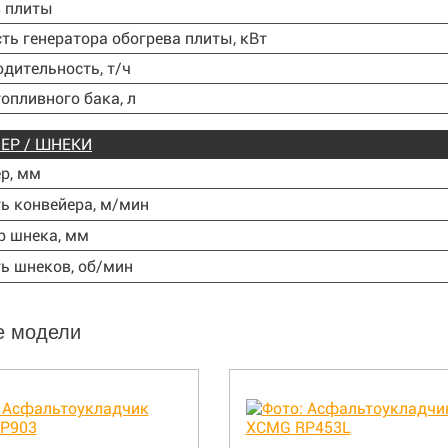
в плиты
ь генератора обогрева плиты, кВт
дительность, т/ч
опливного бака, л
ЕР / ШНЕКИ
р, мм
ь конвейера, м/мин
р шнека, мм
ь шнеков, об/мин
е модели