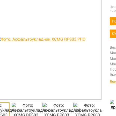
Цен
ком
П
К
Вес
Мак
Мак
Мощ
Про
Вме
Все