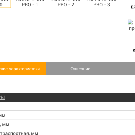
п
ские характеристики
Описание
РЫ
 мм
, мм
траспортная, мм