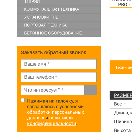
ТЯГАЧИ
КОММУНАЛЬНАЯ ТЕХНИКА
УСТАНОВКИ ГНБ
ПОРТОВАЯ ТЕХНИКА
БЕТОННОЕ ОБОРУДОВАНИЕ
Заказать обратный звонок
Техниче
РАЗМЕ
Нажимая на галочку, я
Вес, т
соглашаюсь с условиями
обработки персональных
Длина,
данных
и
политикой
Ширина
конфиденциальности
.
Высота 