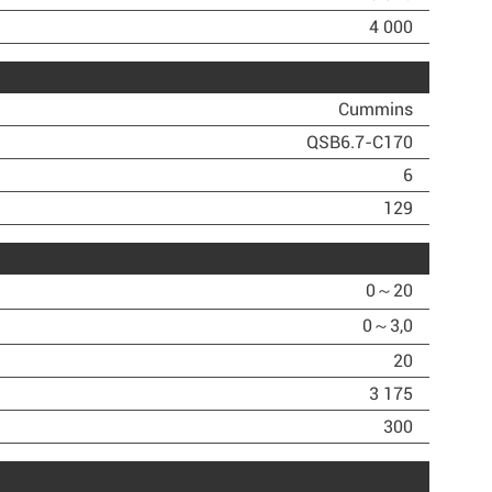
4 000
Cummins
QSB6.7-C170
6
129
0～20
0～3,0
20
3 175
300