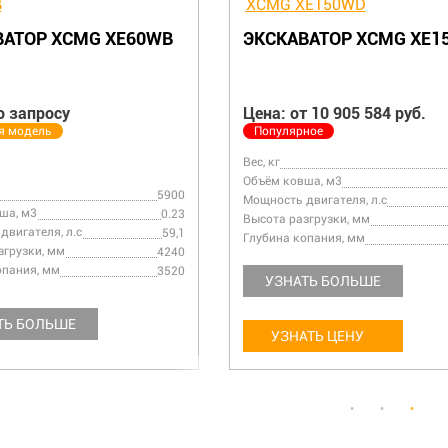
СКАВАТОР XCMG XE150WB
ЭКСКАВАТОР XCMG
XE210WLL
а: По запросу
Цена: от 16 901 243 ру
хивная модель
Вес, кг
Объём ковша, м3
кг
14000
Мощность двигателя, л.с
м ковша, м3
0.7
Высота разгрузки, мм
ость двигателя, л.с
141,4
Глубина копания, мм
та разгрузки, мм
5855
ина копания, мм
4630
УЗНАТЬ БОЛЬШЕ
УЗНАТЬ БОЛЬШЕ
УЗНАТЬ ЦЕНУ