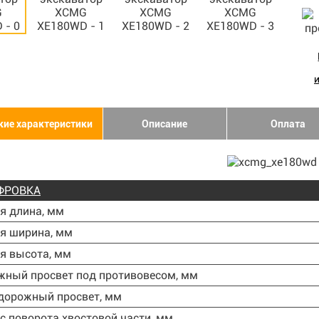
кие характеристики
Описание
Оплата
ФРОВКА
я длина, мм
я ширина, мм
я высота, мм
жный просвет под противовесом, мм
 дорожный просвет, мм
ус поворота хвостовой части, мм