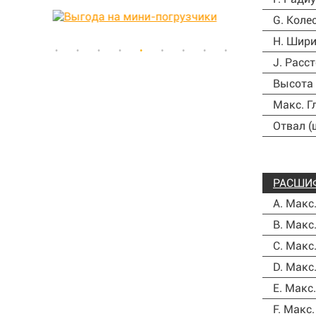
G. Коле
H. Шири
J. Расс
Высота 
Макс. Г
Отвал (
РАСШИ
A. Макс
B. Макс
C. Макс
D. Макс
Е. Макс
F.
Макс.