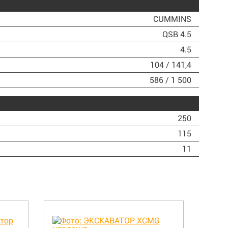
CUMMINS
QSB 4.5
4.5
104 / 141,4
586 / 1 500
250
115
11
В наличии