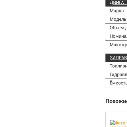
ДВИГАТ
Марка
Модель
Объем д
Номинал
Макс.кр
ЗАПРА
Топливн
Гидравл
Ёмкость
Похожи
В наличии