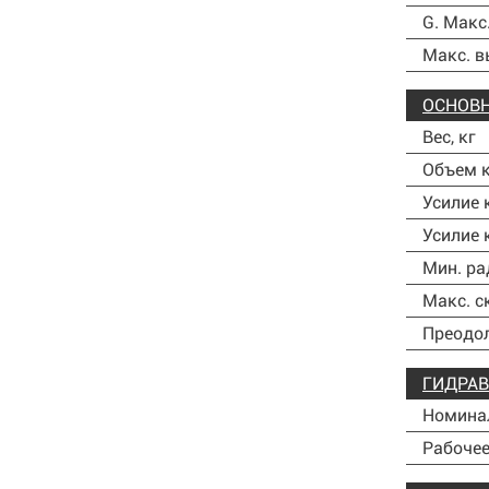
G. Макс
Макс. в
ОСНОВН
Вес, кг
Объем к
Усилие 
Усилие 
Мин. ра
Макс. с
Преодол
ГИДРАВ
Номинал
Рабочее