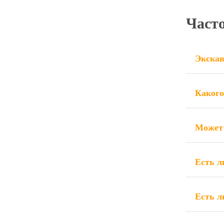
Част
Экскав
Какого
Может 
Есть л
Есть л