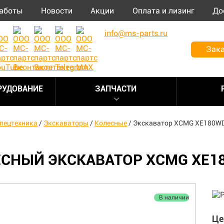
аботы
Новости
Акции
Оплата и лизинг
До
info@ms-parts.ru
Зака
РУДОВАНИЕ
ЗАПЧАСТИ
пецтехника
/
Экскаваторы
/
Колесные
/
Экскаватор XCMG XE180W
СНЫЙ ЭКСКАВАТОР XCMG XE1
В наличии
Це