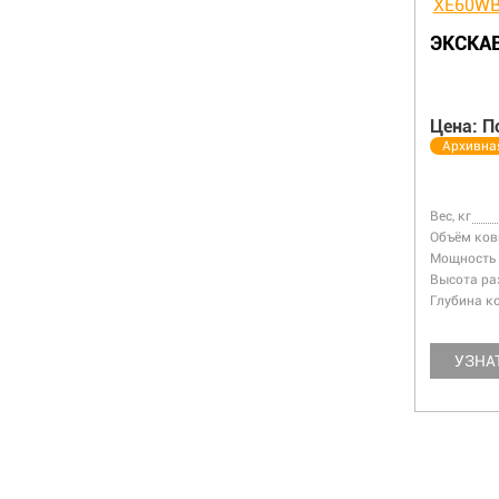
60WB
ЭКСКАВАТОР XCMG XE150WD
ЭК
Цена: от 10 905 584 руб.
Цен
Популярное
Ар
Вес, кг
14000
Объём ковша, м3
0.7
Вес, 
5900
Мощность двигателя, л.с
141,4
Объё
0.23
Высота разгрузки, мм
5855
Мощн
59,1
Глубина копания, мм
4630
Высо
4240
Глуб
3520
УЗНАТЬ БОЛЬШЕ
УЗНАТЬ ЦЕНУ