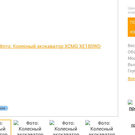
Цен
ком
П
К
Вес
Объ
Мощ
Выс
Глу
Все
ное
п