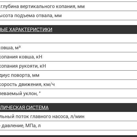
.глубина вертикального копания, мм
ысота подъема отвала, мм
ЫЕ ХАРАКТЕРИСТИКИ
овша, м³
копания ковша, кН
копания рукояти, кН
диус поворта, мм
корость движения, км/ч
еваемый уклон, °
ЛИЧЕСКАЯ СИСТЕМА
ьный поток главного насоса, л/мин
 давление, МПа, л