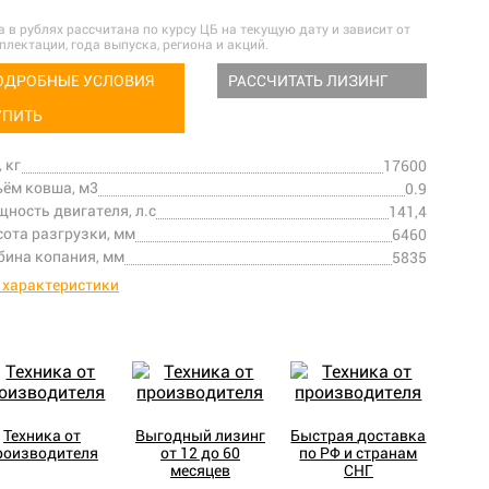
а в рублях рассчитана по курсу ЦБ на текущую дату и зависит от
плектации, года выпуска, региона и акций.
ОДРОБНЫЕ УСЛОВИЯ
РАССЧИТАТЬ ЛИЗИНГ
УПИТЬ
, кг
17600
ём ковша, м3
0.9
ность двигателя, л.с
141,4
ота разгрузки, мм
6460
бина копания, мм
5835
 характеристики
Техника от
Выгодный лизинг
Быстрая доставка
роизводителя
от 12 до 60
по РФ и странам
месяцев
СНГ