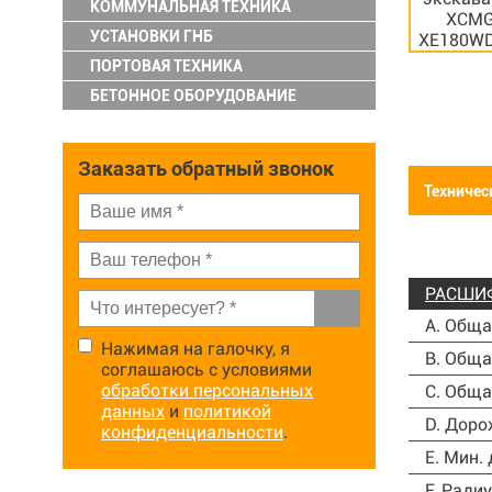
КОММУНАЛЬНАЯ ТЕХНИКА
УСТАНОВКИ ГНБ
ПОРТОВАЯ ТЕХНИКА
БЕТОННОЕ ОБОРУДОВАНИЕ
Заказать обратный звонок
Техничес
РАСШИ
A. Обща
Нажимая на галочку, я
B. Обща
соглашаюсь с условиями
обработки персональных
C. Обща
данных
и
политикой
D. Доро
конфиденциальности
.
Е. Мин.
F. Ради