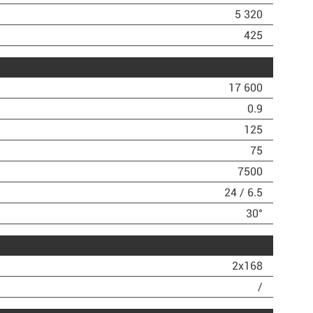
5 320
425
17 600
0.9
125
75
7500
24 / 6.5
30°
2х168
/