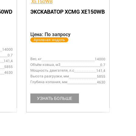
ЭКСКАВАТОР XCMG XE210WD
Э
б.
Цена: от 16 611 714 руб.
Ц
Вес, кг
20600
20800
Объём ковша, м3
0.5
1
Ве
Мощность двигателя, л.с
183,5
183,5
О
Высота разгрузки, мм
8690
7008
М
Глубина копания, мм
6460
6452
В
Г
УЗНАТЬ БОЛЬШЕ
УЗНАТЬ ЦЕНУ