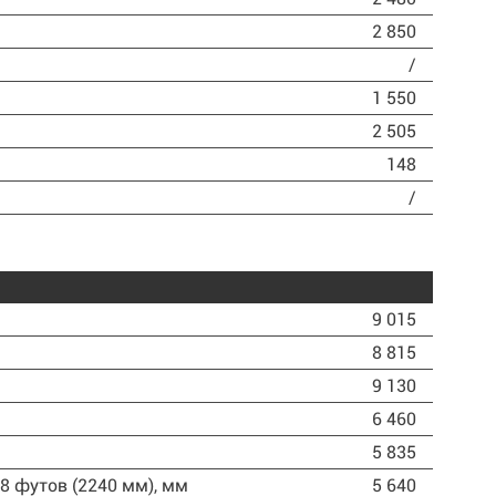
2 850
/
1 550
2 505
148
/
9 015
8 815
9 130
6 460
5 835
8 футов (2240 мм)
, мм
5 640