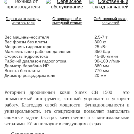
Гарантия от завода-
Стационарный и
Собственный склад
изготовителя
выездной сервис
запчастей
Вес машины-носителя
2,5-7 т
Вес фрезы без плиты
300 кг
Мощность гидромотора
25 кВт
Максимальное рабочее давление
350 бар
Скорость гидропотока
45-80 л/мин
Рабочий диапазон гидропотока
90-160 л/мин
Диаметр барабана HP
380 мм
Высота без плиты
770 мм
Диаметр резцедержателя
20 мм
Роторный дробильный ковш Simex CB 1500 - это
незаменимый инструмент, который упрощает и ускоряет
работу. Благодаря своей мощности, функциональности и
универсальности, эта спецтехника позволяет выполнять
сложные задачи быстро, качественно и с минимальными
затратами. Её используют в следующих сферах: