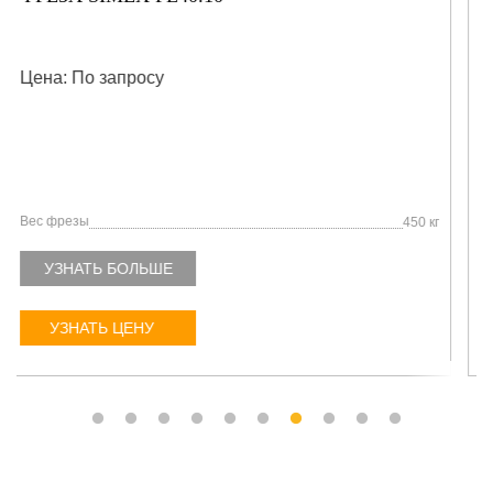
Цена: По запросу
Глубина реза
200-600
Рабочее давление, бар
300
Вес, кг
1340
Поток гидравлики, л/мин
90-160
УЗНАТЬ БОЛЬШЕ
УЗНАТЬ ЦЕНУ