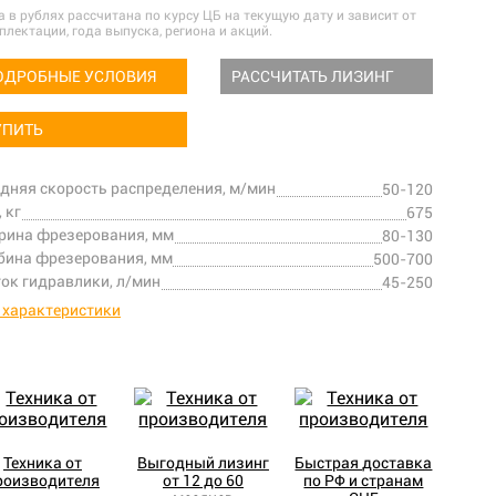
а в рублях рассчитана по курсу ЦБ на текущую дату и зависит от
плектации, года выпуска, региона и акций.
ОДРОБНЫЕ УСЛОВИЯ
РАССЧИТАТЬ ЛИЗИНГ
УПИТЬ
дняя скорость распределения, м/мин
50-120
, кг
675
ина фрезерования, мм
80-130
бина фрезерования, мм
500-700
ок гидравлики, л/мин
45-250
 характеристики
Техника от
Выгодный лизинг
Быстрая доставка
роизводителя
от 12 до 60
по РФ и странам