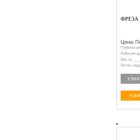
ФРЕЗА 
Цена: П
Глубина р
Рабочее д
Вес, кг
Поток гид
УЗНА
УЗНА