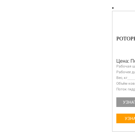
РОТОР
Цена: П
Рабочая ш
Рабочее д
Вес, кг
Объём ков
Поток гид
УЗНА
УЗНА