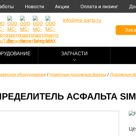
аботы
Новости
Акции
Оплата и лизинг
До
info@ms-parts.ru
Зака
ОРУДОВАНИЕ
ЗАПЧАСТИ
авесное оборудование
/
Навесные дорожные фрезы
/
Дорожные ф
РЕДЕЛИТЕЛЬ АСФАЛЬТА SIME
Це