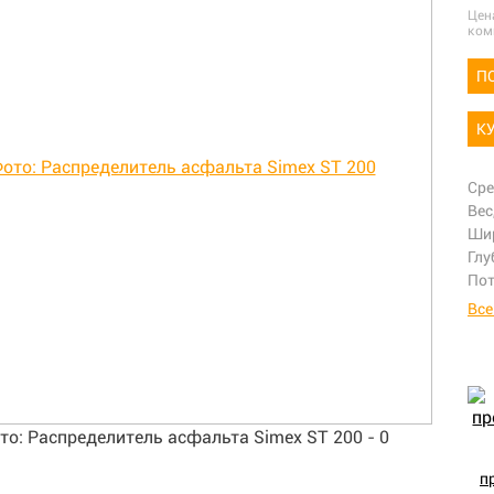
Цен
ком
П
К
Сре
Вес
Шир
Глу
Пот
Все
п