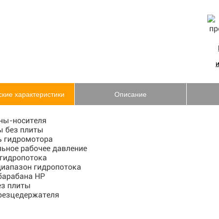
ские характеристики
Описание
ны-носителя
ы без плиты
 гидромотора
ьное рабочее давление
 гидропотока
диапазон гидропотока
барабана HP
ез плиты
резцедержателя