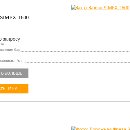
SIMEX T600
о запросу
еза
авление, бар
равлики, л/мин
ТЬ БОЛЬШЕ
ТЬ ЦЕНУ