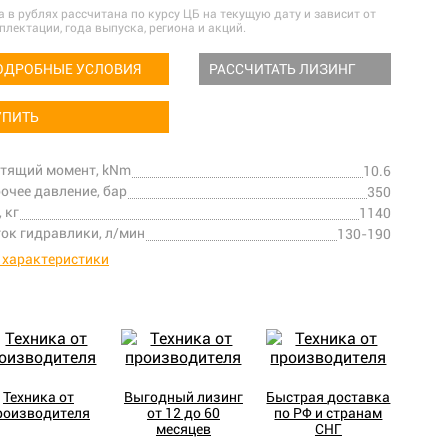
а в рублях рассчитана по курсу ЦБ на текущую дату и зависит от
плектации, года выпуска, региона и акций.
ОДРОБНЫЕ УСЛОВИЯ
РАССЧИТАТЬ ЛИЗИНГ
УПИТЬ
тящий момент, kNm
10.6
очее давление, бар
350
, кг
1140
ок гидравлики, л/мин
130-190
 характеристики
Техника от
Выгодный лизинг
Быстрая доставка
роизводителя
от 12 до 60
по РФ и странам
месяцев
СНГ