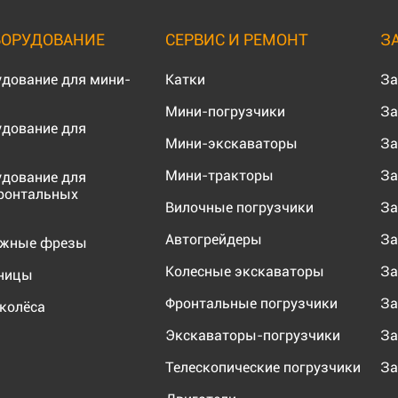
БОРУДОВАНИЕ
СЕРВИС И РЕМОНТ
З
удование для мини-
Катки
За
Мини-погрузчики
За
удование для
Мини-экскаваторы
За
Мини-тракторы
За
удование для
ронтальных
Вилочные погрузчики
За
Автогрейдеры
За
ожные фрезы
Колесные экскаваторы
За
еницы
Фронтальные погрузчики
За
колёса
Экскаваторы-погрузчики
За
Телескопические погрузчики
За