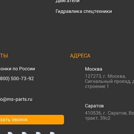
Двигатели
Гидравлика спецтехники
КТЫ
АДРЕСА
онки по России
Москва
127273
,
г. Москва
,
(800) 500-73-92
Сигнальный проезд, д
строение 1
fo@ms-parts.ru
Саратов
410536
,
г. Саратов
,
Во
тракт, 39с2
зать звонок