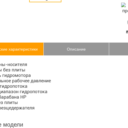
ские характеристики
Описание
ны-носителя
ы без плиты
 гидромотора
ьное рабочее давление
 гидропотока
диапазон гидропотока
барабана HP
ез плиты
резцедержателя
е модели