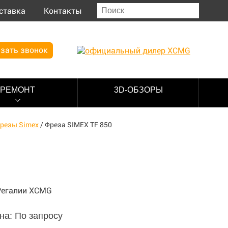
ставка
Контакты
зать звонок
РЕМОНТ
3D-ОБЗОРЫ
резы Simex
/
Фреза SIMEX TF 850
на: По запросу