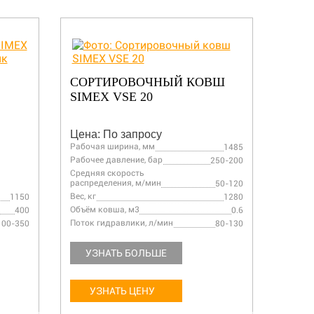
СОРТИРОВОЧНЫЙ КОВШ
ФРЕЗ
SIMEX VSE 20
Цена: По запросу
Цена:
Рабочая ширина, мм
1485
Рабочее давление, бар
250-200
Средняя скорость
распределения, м/мин
50-120
Вес, кг
Вес, кг
1150
1280
Объём ковша, м3
Ширина
400
0.6
Поток гидравлики, л/мин
Глубин
100-350
80-130
УЗНАТЬ БОЛЬШЕ
УЗ
УЗНАТЬ ЦЕНУ
У