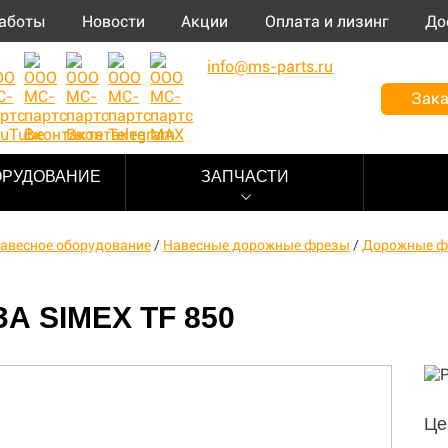
аботы
Новости
Акции
Оплата и лизинг
До
info@ms-parts.ru
Зака
ОРУДОВАНИЕ
ЗАПЧАСТИ
авесное оборудование
/
Навесные дорожные фрезы
/
Дорожные ф
А SIMEX TF 850
Це