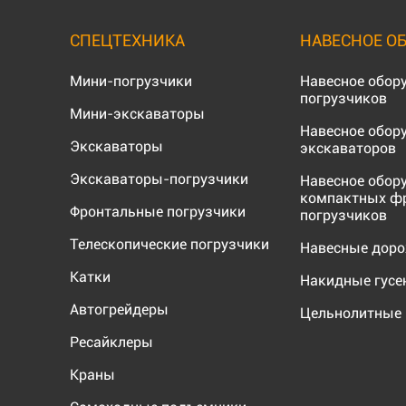
СПЕЦТЕХНИКА
НАВЕСНОЕ О
Мини-погрузчики
Навесное обор
погрузчиков
Мини-экскаваторы
Навесное обор
Экскаваторы
экскаваторов
Экскаваторы-погрузчики
Навесное обор
компактных ф
Фронтальные погрузчики
погрузчиков
Телескопические погрузчики
Навесные дор
Катки
Накидные гус
Автогрейдеры
Цельнолитные 
Ресайклеры
Краны