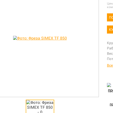
Цен
ком
П
К
Кру
Раб
Вес
Пот
Все
п