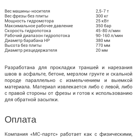
Вес машины-носителя
2,5-7 т
Вес фрезы без плиты
300 кг
Мощность гидромотора
25 кВт
Максимальное рабочее давление
350 бар
Скорость гидропотока
45-80 л/мин
Рабочий диапазон гидропотока
90-160 л/мин
Диаметр барабана HP
380 мм
Высота без плиты
770 мм
Диаметр резцедержателя
20 мм
Разработана для прокладки траншей и нарезания
швов в асфальте, бетоне, мерзлом грунте и скальной
породе параллельно с измельчением и выемкой
материала. Материал извлекается либо с левой, либо
с правой стороны от фрезы и готов к использованию
для обратной засыпки.
Оплата
Компания «МС-партс» работает как с физическими,