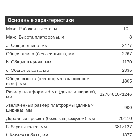
Основные характеристики
Макс. Рабочая высота, м
10
Макс. Высота платформы, м
8
a. Общая длина, мм
2477
Общая длина (без лестницы), мм
2267
b. Общая ширина, мм
1170
c. Общая высота, мм
2335
Общая высота (платформа в сложенном
1805
виде), мм
Размер платформы d × e (длина × ширина),
2270×810×1246
мм
Увеличенный размер платформы (Длина ×
900
ширина), мм
Дорожный просвет (без/с защ кожухом), мм
20/110
Габариты колес, мм
381×127
f. Колесная база, мм
1877