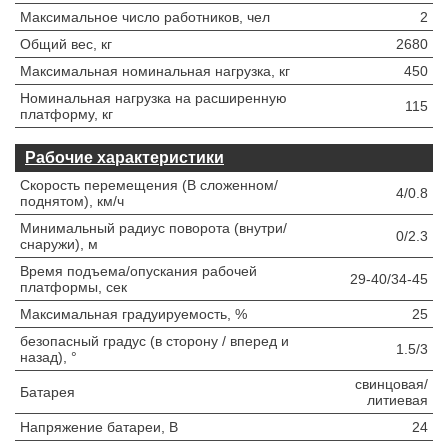
Максимальное число работников, чел
2
Общий вес, кг
2680
Максимальная номинальная нагрузка, кг
450
Номинальная нагрузка на расширенную
115
платформу, кг
Рабочие характеристики
Скорость перемещения (В сложенном/
4/0.8
поднятом), км/ч
Минимальный радиус поворота (внутри/
0/2.3
снаружи), м
Время подъема/опускания рабочей
29-40/34-45
платформы, сек
Максимальная градуируемость, %
25
безопасный градус (в сторону / вперед и
1.5/3
назад), °
свинцовая/
Батарея
литиевая
Напряжение батареи, В
24