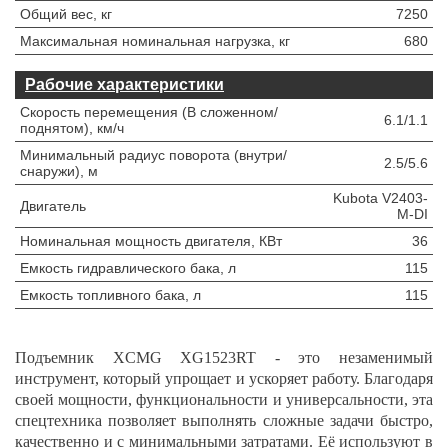
Общий вес, кг
7250
Максимальная номинальная нагрузка, кг
680
Рабочие характеристики
Скорость перемещения (В сложенном/
6.1/1.1
поднятом), км/ч
Минимальный радиус поворота (внутри/
2.5/5.6
снаружи), м
Kubota V2403-
Двигатель
M-DI
Номинальная мощность двигателя, КВт
36
Емкость гидравлического бака, л
115
Емкость топливного бака, л
115
Подъемник XCMG XG1523RT - это незаменимый
инструмент, который упрощает и ускоряет работу. Благодаря
своей мощности, функциональности и универсальности, эта
спецтехника позволяет выполнять сложные задачи быстро,
качественно и с минимальными затратами. Её используют в