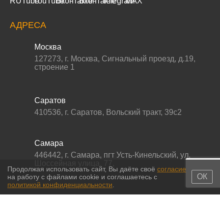
АДРЕСА
Москва
127273
,
г. Москва
,
Сигнальный проезд, д.19,
строение 1
Саратов
410536
,
г. Саратов
,
Вольский тракт, 39с2
Самара
446442
,
г. Самара
,
пгт Усть-Кинельский, ул.
Шоссейная улица, 77,
Продолжая использовать сайт, Вы даёте своё
согласие
ОК
на работу с файлами cookie и соглашаетесь с
политикой конфиденциальности
.
© 2011-2026 МС-партс. Все права защищены |
Политика
конфиденциальности
|
Согласие на обработку персональных данных