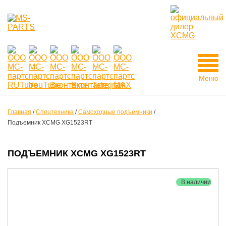
Меню
Главная
/
Спецтехника
/
Самоходные подъемники
/
Подъемник XCMG XG1523RT
ПОДЪЕМНИК XCMG XG1523RT
В наличии