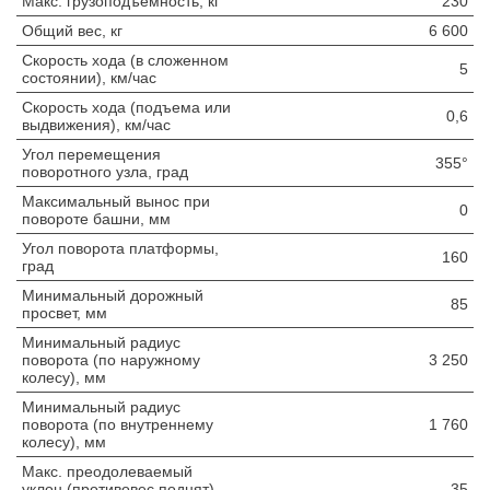
Макс. грузоподъемность, кг
230
Общий вес, кг
6 600
Скорость хода (в сложенном
5
состоянии), км/час
Скорость хода (подъема или
0,6
выдвижения), км/час
Угол перемещения
355°
поворотного узла, град
Максимальный вынос при
0
повороте башни, мм
Угол поворота платформы,
160
град
Минимальный дорожный
85
просвет, мм
Минимальный радиус
поворота (по наружному
3 250
колесу), мм
Минимальный радиус
поворота (по внутреннему
1 760
колесу), мм
Макс. преодолеваемый
уклон (противовес поднят),
35