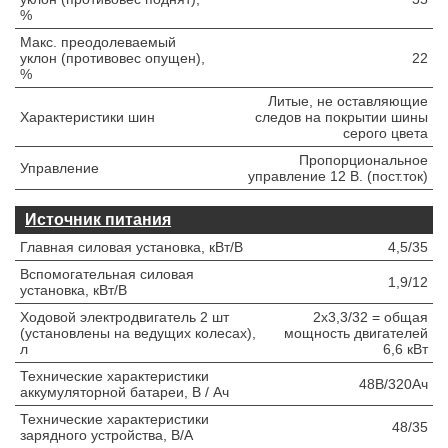
%
Макс. преодолеваемый
уклон (противовес опущен),
22
%
Литые, не оставляющие
Характеристики шин
следов на покрытии шины
серого цвета
Пропорциональное
Управление
управление 12 В. (пост.ток)
Источник питания
Главная силовая установка, кВт/В
4,5/35
Вспомогательная силовая
1,9/12
установка, кВт/В
Ходовой электродвигатель 2 шт
2х3,3/32 = общая
(установлены на ведущих колесах),
мощность двигателей
л
6,6 кВт
Технические характеристики
48В/320Ач
аккумуляторной батареи, В / Ач
Технические характеристики
48/35
зарядного устройства, В/А