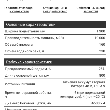
Гарантия от завода-
Стационарный и
Собственный склад
изготовителя
выездной сервис
запчастей
Основные характеристики
Ширина подметания, мм
1 900
Производительность машины, м2/ч
19 000
Объем бункера, л
160
Объем водяного бака, л
230
Рабочие характеристики
Преодолеваемый подъем, %
25%
Длина основной щетки, мм
800
Литиевая аккумуляторная
Источник питания
батарея 48 В, 150 А ч
Время непрерывной работы,
6 (при нормальной
ч
температуре), 4 (при –20 °С)
Диаметр боковой щетки, мм
Φ500 × 4
Мощность привода