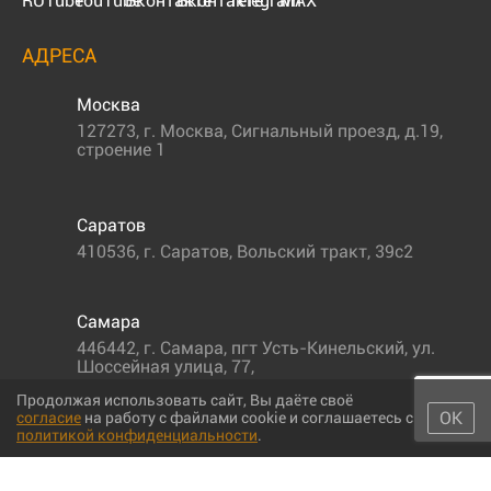
АДРЕСА
Москва
127273
,
г. Москва
,
Сигнальный проезд, д.19,
строение 1
Саратов
410536
,
г. Саратов
,
Вольский тракт, 39с2
Самара
446442
,
г. Самара
,
пгт Усть-Кинельский, ул.
Шоссейная улица, 77,
Продолжая использовать сайт, Вы даёте своё
ОК
согласие
на работу с файлами cookie и соглашаетесь с
политикой конфиденциальности
.
© 2011-2026 МС-партс. Все права защищены |
Политика
конфиденциальности
|
Согласие на обработку персональных данных