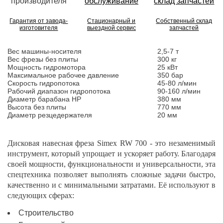
Гарантия от завода-
Стационарный и
Собственный склад
изготовителя
выездной сервис
запчастей
Вес машины-носителя
2,5-7 т
Вес фрезы без плиты
300 кг
Мощность гидромотора
25 кВт
Максимальное рабочее давление
350 бар
Скорость гидропотока
45-80 л/мин
Рабочий диапазон гидропотока
90-160 л/мин
Диаметр барабана HP
380 мм
Высота без плиты
770 мм
Диаметр резцедержателя
20 мм
Дисковая навесная фреза Simex RW 700 - это незаменимый
инструмент, который упрощает и ускоряет работу. Благодаря
своей мощности, функциональности и универсальности, эта
спецтехника позволяет выполнять сложные задачи быстро,
качественно и с минимальными затратами. Её используют в
следующих сферах:
Строительство