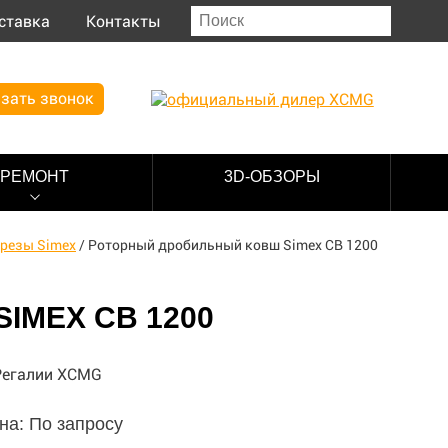
ставка
Контакты
зать звонок
РЕМОНТ
3D-ОБЗОРЫ
резы Simex
/
Роторный дробильный ковш Simex CB 1200
IMEX CB 1200
на: По запросу