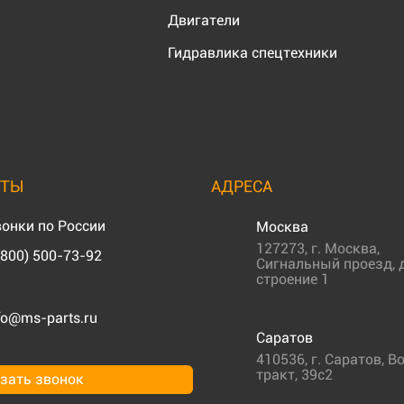
Двигатели
Гидравлика спецтехники
КТЫ
АДРЕСА
онки по России
Москва
127273
,
г. Москва
,
(800) 500-73-92
Сигнальный проезд, д
строение 1
fo@ms-parts.ru
Саратов
410536
,
г. Саратов
,
Во
тракт, 39с2
зать звонок