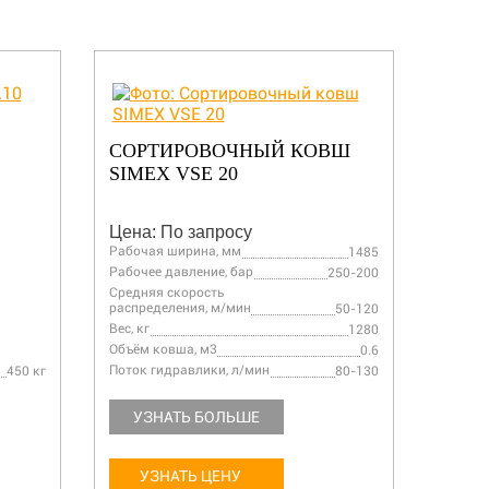
СОРТИРОВОЧНЫЙ КОВШ
СОР
SIMEX VSE 20
SIME
Цена: По запросу
Цена:
Рабочая ширина, мм
Рабоча
1485
Рабочее давление, бар
Рабоче
250-200
Средняя скорость
Средня
распределения, м/мин
распре
50-120
Вес, кг
Вес, кг
1280
Объём ковша, м3
Объём 
0.6
Поток гидравлики, л/мин
Поток 
450 кг
80-130
УЗНАТЬ БОЛЬШЕ
УЗ
УЗНАТЬ ЦЕНУ
У