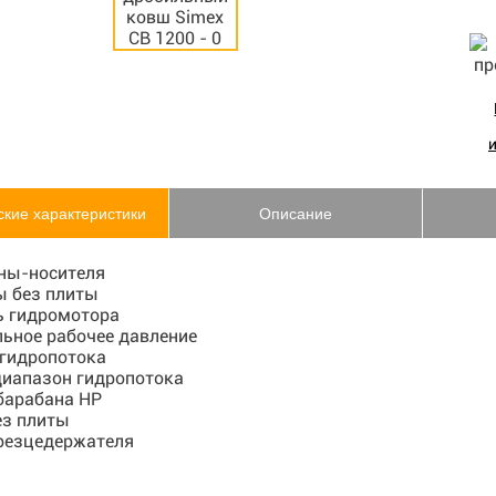
ские характеристики
Описание
ны-носителя
ы без плиты
 гидромотора
ьное рабочее давление
 гидропотока
диапазон гидропотока
барабана HP
ез плиты
резцедержателя