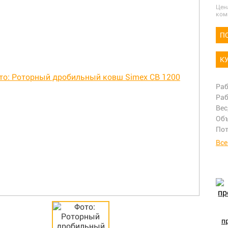
Цен
ком
П
К
Раб
Раб
Вес
Объ
Пот
Все
п