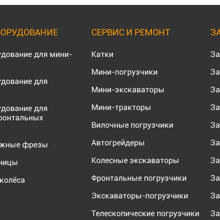
БОРУДОВАНИЕ
СЕРВИС И РЕМОНТ
З
удование для мини-
Катки
За
Мини-погрузчики
За
удование для
Мини-экскаваторы
За
Мини-тракторы
За
удование для
ронтальных
Вилочные погрузчики
За
Автогрейдеры
За
ожные фрезы
Колесные экскаваторы
За
еницы
Фронтальные погрузчики
За
колёса
Экскаваторы-погрузчики
За
Телескопические погрузчики
За