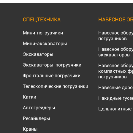
СПЕЦТЕХНИКА
НАВЕСНОЕ О
Мини-погрузчики
Навесное обор
погрузчиков
Мини-экскаваторы
Навесное обор
Экскаваторы
экскаваторов
Экскаваторы-погрузчики
Навесное обор
компактных ф
Фронтальные погрузчики
погрузчиков
Телескопические погрузчики
Навесные дор
Катки
Накидные гус
Автогрейдеры
Цельнолитные 
Ресайклеры
Краны