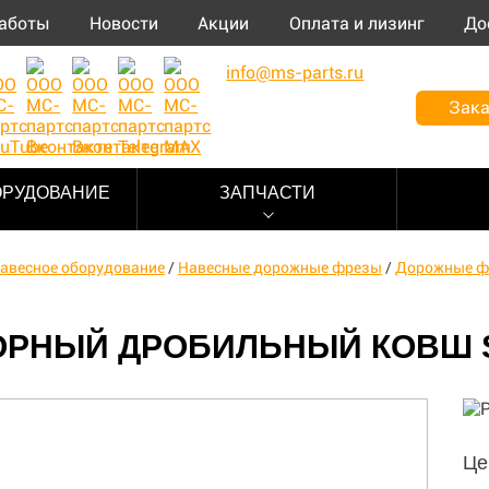
аботы
Новости
Акции
Оплата и лизинг
До
info@ms-parts.ru
Зака
ОРУДОВАНИЕ
ЗАПЧАСТИ
авесное оборудование
/
Навесные дорожные фрезы
/
Дорожные ф
ОРНЫЙ ДРОБИЛЬНЫЙ КОВШ S
Це