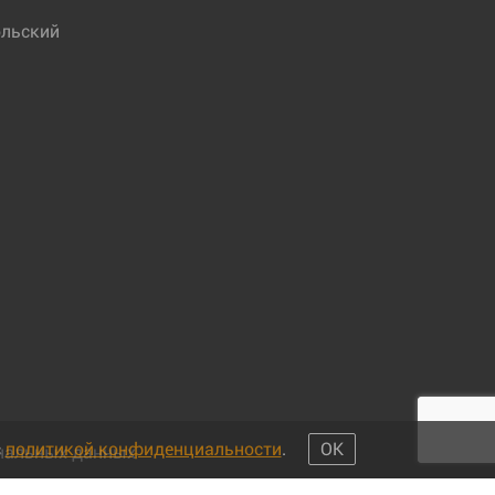
льский
с
политикой конфиденциальности
.
ОК
ональных данных