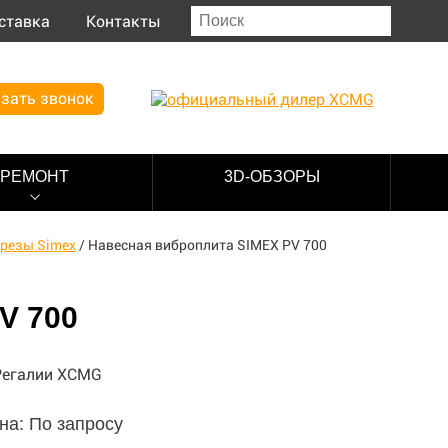
ставка
Контакты
зать звонок
РЕМОНТ
3D-ОБЗОРЫ
резы Simex
/
Навесная виброплита SIMEX PV 700
V 700
на: По запросу