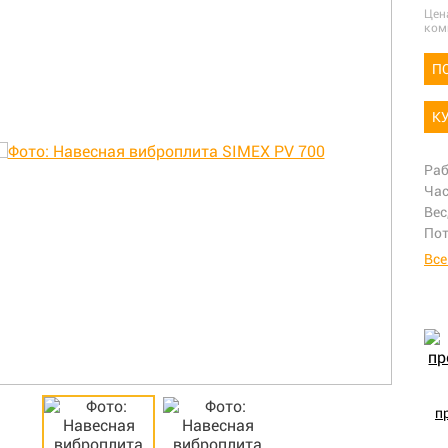
Цен
ком
П
К
Раб
Час
Вес
Пот
Все
п