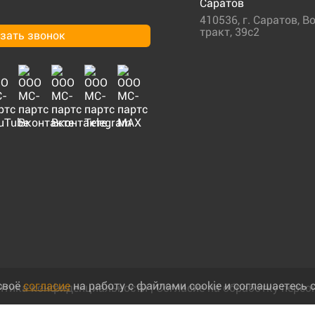
Саратов
410536
,
г. Саратов
,
Во
тракт, 39с2
зать звонок
своё
согласие
на работу с файлами cookie и соглашаетесь 
итика конфиденциальности
|
Согласие на обработку перс