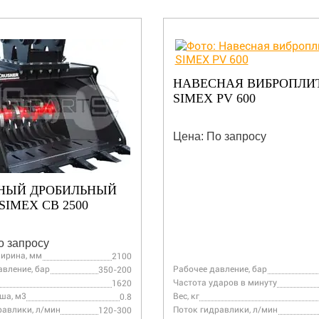
НАВЕСНАЯ ВИБРОПЛИ
SIMEX PV 600
Цена: По запросу
НЫЙ ДРОБИЛЬНЫЙ
IMEX CB 2500
о запросу
ирина, мм
2100
авление, бар
Рабочее давление, бар
350-200
Частота ударов в минуту
1620
ша, м3
Вес, кг
0.8
равлики, л/мин
Поток гидравлики, л/мин
120-300