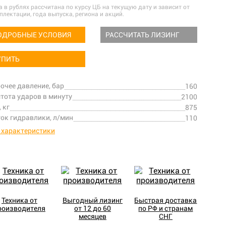
а в рублях рассчитана по курсу ЦБ на текущую дату и зависит от
плектации, года выпуска, региона и акций.
ОДРОБНЫЕ УСЛОВИЯ
РАССЧИТАТЬ ЛИЗИНГ
УПИТЬ
очее давление, бар
160
тота ударов в минуту
2100
, кг
875
ок гидравлики, л/мин
110
 характеристики
Техника от
Выгодный лизинг
Быстрая доставка
роизводителя
от 12 до 60
по РФ и странам
месяцев
СНГ