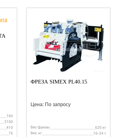
ТА
ФРЕЗ
Цена:
ФРЕЗА SIMEX PL40.15
Цена: По запросу
160
Вес, кг
2100
Вес фрезы
Ширина
410
620 кг
Вес, кг
Глубин
75
16-24 т