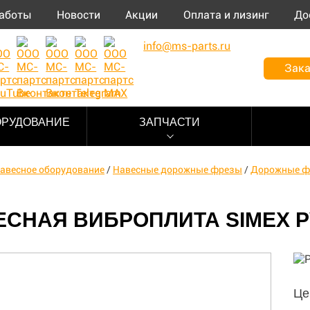
аботы
Новости
Акции
Оплата и лизинг
До
info@ms-parts.ru
Зака
ОРУДОВАНИЕ
ЗАПЧАСТИ
авесное оборудование
/
Навесные дорожные фрезы
/
Дорожные ф
СНАЯ ВИБРОПЛИТА SIMEX P
Це