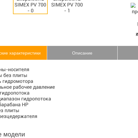
ские характеристики
Описание
ны-носителя
ы без плиты
 гидромотора
ьное рабочее давление
 гидропотока
диапазон гидропотока
барабана HP
ез плиты
резцедержателя
е модели