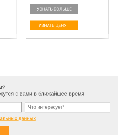
УЗНАТЬ БОЛЬШЕ
УЗ
УЗНАТЬ ЦЕНУ
У
ы?
жутся с вами в ближайшее время
нальных данных