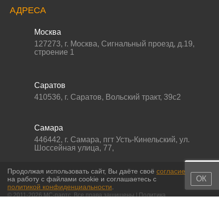
АДРЕСА
Москва
127273
,
г. Москва
,
Сигнальный проезд, д.19,
строение 1
Саратов
410536
,
г. Саратов
,
Вольский тракт, 39с2
Самара
446442
,
г. Самара
,
пгт Усть-Кинельский, ул.
Шоссейная улица, 77,
Продолжая использовать сайт, Вы даёте своё
согласие
ОК
на работу с файлами cookie и соглашаетесь с
политикой конфиденциальности
.
© 2011-2026 МС-партс. Все права защищены |
Политика
конфиденциальности
|
Согласие на обработку персональных данных