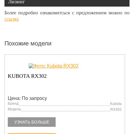
Лизинг
Более подробно ознакомитсься с предложением можно по
ссылке
Похожие модели
2
KUBOTA U17-3
у
Цена: По запросу
Бренд
Kubota
Модель
RX302
ШЕ
УЗНАТЬ БОЛЬШЕ