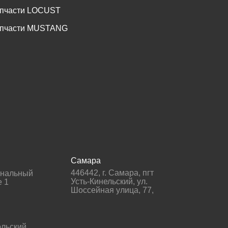
пчасти LOCUST
пчасти MUSTANG
Самара
446442
,
г. Самара
,
пгт
гнальный
Усть-Кинельский, ул.
е 1
Шоссейная улица, 77,
льский