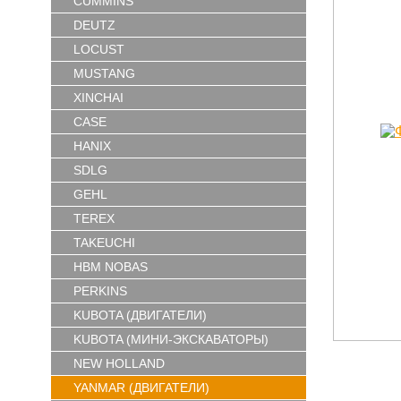
CUMMINS
DEUTZ
LOCUST
MUSTANG
XINCHAI
CASE
HANIX
SDLG
GEHL
TEREX
TAKEUCHI
HBM NOBAS
PERKINS
KUBOTA (ДВИГАТЕЛИ)
KUBOTA (МИНИ-ЭКСКАВАТОРЫ)
NEW HOLLAND
YANMAR (ДВИГАТЕЛИ)