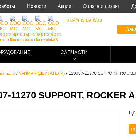
работы
Новости
Акции
Оплата и лизинг
Д
info@ms-parts.ru
Зака
ОРУДОВАНИЕ
ЗАПЧАСТИ
апчасти
/
YANMAR (ДВИГАТЕЛИ)
/
129907-11270 SUPPORT, ROCKE
07-11270 SUPPORT, ROCKER 
Це
П