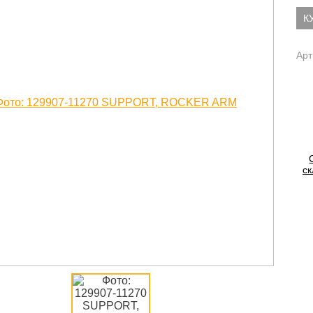
К
Арт
ск