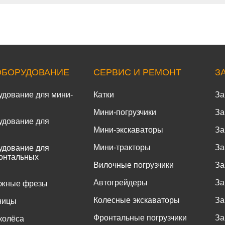
ОБОРУДОВАНИЕ
СЕРВИС И РЕМОНТ
З
удование для мини-
Катки
За
Мини-погрузчики
За
удование для
Мини-экскаваторы
За
Мини-тракторы
За
удование для
онтальных
Вилочные погрузчики
За
Автогрейдеры
За
ожные фрезы
Колесные экскаваторы
За
ницы
Фронтальные погрузчики
За
колёса