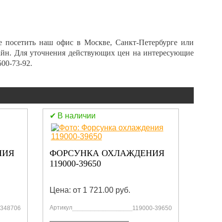
те посетить наш офис в
Москве, Санкт-Петербурге или
айн. Для уточнения действующих цен на интересующие
500-73-92
.
В наличии
В н
НИЯ
ФОРСУНКА ОХЛАЖДЕНИЯ
ПОРШ
119000-39650
Цена: от 1 721.00 руб.
Цена:
Артикул
Артику
348706
119000-39650