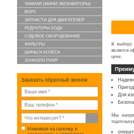
YANMAR (МИНИ-ЭКСКАВАТОРЫ)
ВОРС
ЗАПЧАСТИ ДЛЯ ДВИГАТЕЛЕЙ
РЕДУКТОРЫ ХОДА
СУДОВОЕ ОБОРУДОВАНИЕ
К выбору 
ФИЛЬТРЫ
является 
ШИНЫ И КОЛЕСА
цене.
JOHNSON PUMP
Преиму
Заказать обратный звонок
Надежн
Пригод
Для из
Безопа
Мы напрям
тщательную
Нажимая на галочку, я
операт