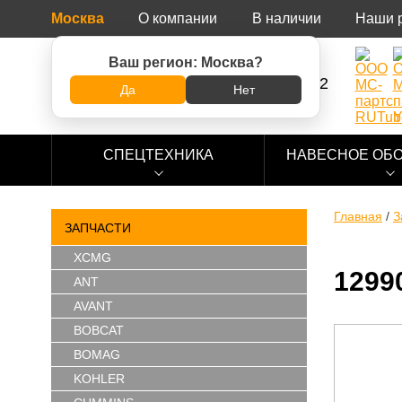
Москва
О компании
В наличии
Наши 
Ваш регион:
Москва
?
8 (800) 500-73-92
Да
Нет
СПЕЦТЕХНИКА
НАВЕСНОЕ ОБ
Главная
/
З
ЗАПЧАСТИ
XCMG
1299
ANT
AVANT
BOBCAT
BOMAG
KOHLER