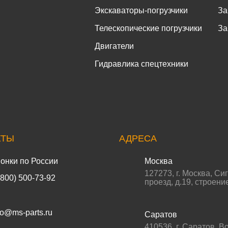
Экскаваторы-погрузчики
За
Телескопические погрузчики
За
Двигатели
Гидравлика спецтехники
КТЫ
АДРЕСА
онки по России
Москва
127273
,
г. Москва
,
Си
(800) 500-73-92
проезд, д.19, строени
fo@ms-parts.ru
Саратов
410536
,
г. Саратов
,
Во