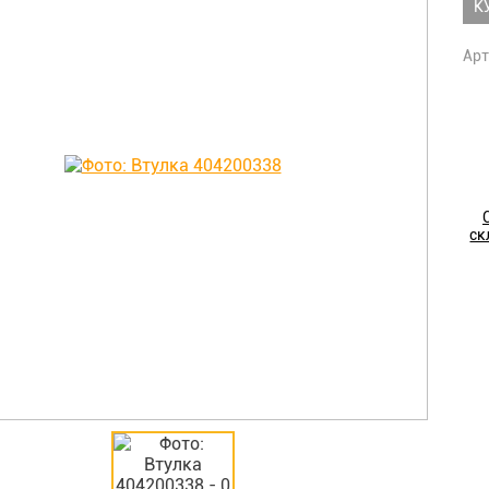
К
Арт
ск