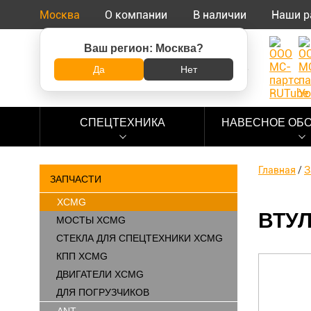
Москва
О компании
В наличии
Наши р
Ваш регион:
Москва
?
8 (800) 500-73-92
Да
Нет
СПЕЦТЕХНИКА
НАВЕСНОЕ ОБ
Главная
/
З
ЗАПЧАСТИ
XCMG
ВТУЛ
МОСТЫ XCMG
СТЕКЛА ДЛЯ СПЕЦТЕХНИКИ XCMG
КПП XCMG
ДВИГАТЕЛИ XCMG
ДЛЯ ПОГРУЗЧИКОВ