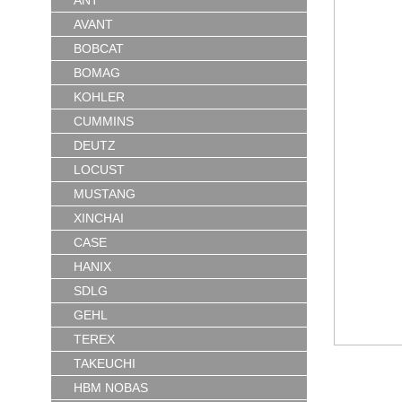
ANT
AVANT
BOBCAT
BOMAG
KOHLER
CUMMINS
DEUTZ
LOCUST
MUSTANG
XINCHAI
CASE
HANIX
SDLG
GEHL
TEREX
TAKEUCHI
HBM NOBAS