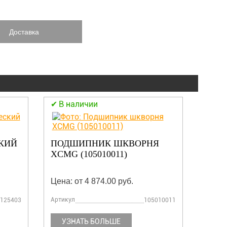
Доставка
В наличии
В н
КИЙ
ПОДШИПНИК ШКВОРНЯ
ПОЛЗ
XCMG (105010011)
1056
Цена: от 4 874.00 руб.
Цена:
Артикул
Артику
125403
105010011
УЗНАТЬ БОЛЬШЕ
УЗ