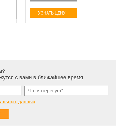
УЗНАТЬ ЦЕНУ
У
ы?
жутся с вами в ближайшее время
нальных данных