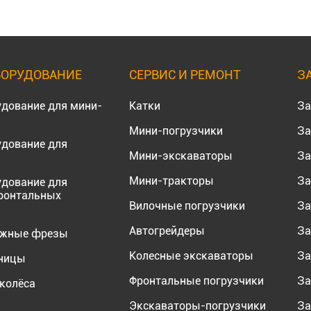
БОРУДОВАНИЕ
СЕРВИС И РЕМОНТ
З
удование для мини-
Катки
За
Мини-погрузчики
За
удование для
Мини-экскаваторы
За
Мини-тракторы
За
удование для
ронтальных
Вилочные погрузчики
За
Автогрейдеры
За
ожные фрезы
Колесные экскаваторы
За
еницы
Фронтальные погрузчики
За
колёса
Экскаваторы-погрузчики
За