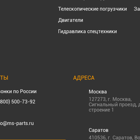
Телескопические погрузчики
За
Двигатели
Гидравлика спецтехники
КТЫ
АДРЕСА
онки по России
Москва
127273
,
г. Москва
,
(800) 500-73-92
Сигнальный проезд, д
строение 1
fo@ms-parts.ru
Саратов
410536
,
г. Саратов
,
Во