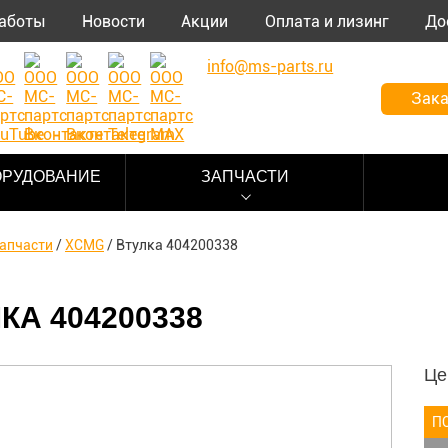
аботы
Новости
Акции
Оплата и лизинг
До
info@ms-parts.ru
Зака
ОРУДОВАНИЕ
ЗАПЧАСТИ
апчасти
/
XCMG
/
Втулка 404200338
КА 404200338
Це
П