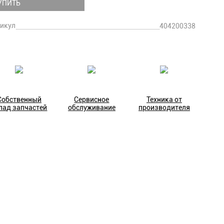
УПИТЬ
икул
404200338
Собственный
Сервисное
Техника от
лад запчастей
обслуживание
производителя