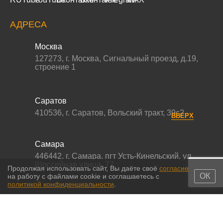
АДРЕСА
Москва
127273
,
г. Москва
,
Сигнальный проезд, д.19,
строение 1
Саратов
410536
,
г. Саратов
,
Вольский тракт, 39с2
ВВЕРХ
Самара
446442
,
г. Самара
,
пгт Усть-Кинельский, ул.
Шоссейная улица, 77,
Продолжая использовать сайт, Вы даёте своё
согласие
ОК
на работу с файлами cookie и соглашаетесь с
политикой конфиденциальности
.
© 2011-2026 МС-партс. Все права защищены |
Политика
конфиденциальности
|
Согласие на обработку персональных данных