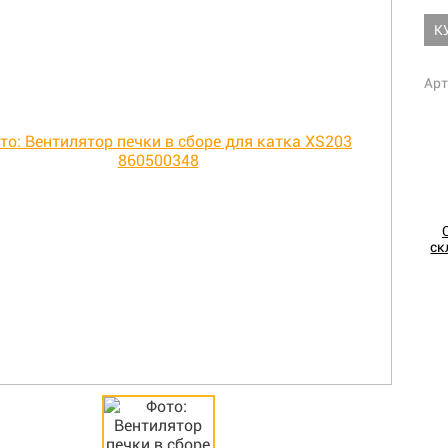
К
Арт
ск