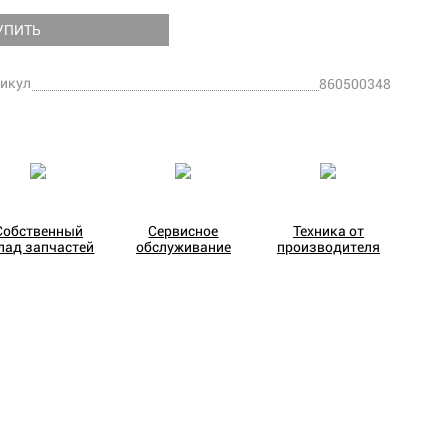
УПИТЬ
икул
860500348
Собственный
Сервисное
Техника от
лад запчастей
обслуживание
производителя