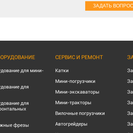
БОРУДОВАНИЕ
СЕРВИС И РЕМОНТ
З
удование для мини-
Катки
За
Мини-погрузчики
За
удование для
Мини-экскаваторы
За
Мини-тракторы
За
удование для
ронтальных
Вилочные погрузчики
За
Автогрейдеры
За
ожные фрезы