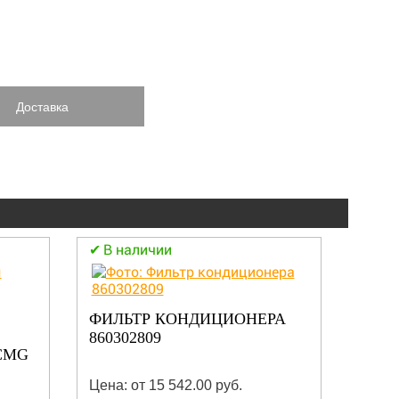
Доставка
В наличии
В н
ФИЛЬТР КОНДИЦИОНЕРА
ГАЗ
860302809
8017
CMG
Цена: от 15 542.00 руб.
Цена: