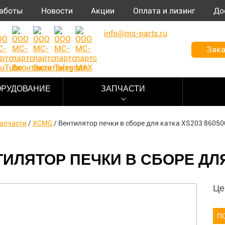
аботы
Новости
Акции
Оплата и лизинг
До
info@ms-parts.ru
Зака
ОРУДОВАНИЕ
ЗАПЧАСТИ
апчасти
/
XCMG
/
Вентилятор печки в сборе для катка XS203 8605
ИЛЯТОР ПЕЧКИ В СБОРЕ ДЛЯ 
Це
П