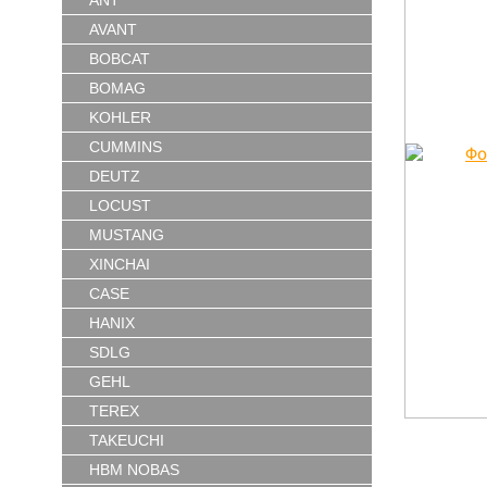
ANT
AVANT
BOBCAT
BOMAG
KOHLER
CUMMINS
DEUTZ
LOCUST
MUSTANG
XINCHAI
CASE
HANIX
SDLG
GEHL
TEREX
TAKEUCHI
HBM NOBAS