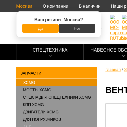
Москва
О компании
В наличии
Наши р
Ваш регион:
Москва
?
8 (800) 500-73-92
Да
Нет
СПЕЦТЕХНИКА
НАВЕСНОЕ ОБ
Главная
/
З
ЗАПЧАСТИ
XCMG
ВЕНТ
МОСТЫ XCMG
СТЕКЛА ДЛЯ СПЕЦТЕХНИКИ XCMG
КПП XCMG
ДВИГАТЕЛИ XCMG
ДЛЯ ПОГРУЗЧИКОВ