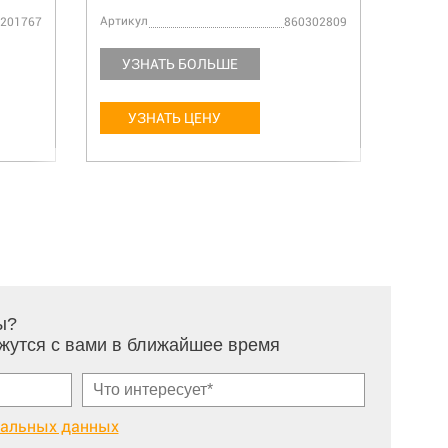
Артикул
Артику
201767
860302809
УЗНАТЬ БОЛЬШЕ
УЗ
УЗНАТЬ ЦЕНУ
У
ы?
жутся с вами в ближайшее время
нальных данных