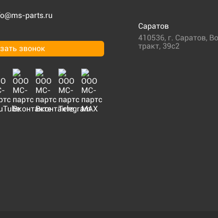
fo@ms-parts.ru
Саратов
410536
,
г. Саратов
,
Во
тракт, 39с2
зать звонок