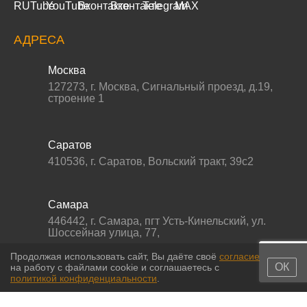
АДРЕСА
Москва
127273
,
г. Москва
,
Сигнальный проезд, д.19,
строение 1
Саратов
410536
,
г. Саратов
,
Вольский тракт, 39с2
Самара
446442
,
г. Самара
,
пгт Усть-Кинельский, ул.
Шоссейная улица, 77,
Продолжая использовать сайт, Вы даёте своё
согласие
ОК
на работу с файлами cookie и соглашаетесь с
политикой конфиденциальности
.
© 2011-2026 МС-партс. Все права защищены |
Политика