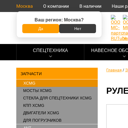
Москва
О компании
В наличии
Наши р
Ваш регион:
Москва
?
8 (800) 500-73-92
Да
Нет
СПЕЦТЕХНИКА
НАВЕСНОЕ ОБ
Главная
/
З
ЗАПЧАСТИ
XCMG
РУЛЕ
МОСТЫ XCMG
СТЕКЛА ДЛЯ СПЕЦТЕХНИКИ XCMG
КПП XCMG
ДВИГАТЕЛИ XCMG
ДЛЯ ПОГРУЗЧИКОВ