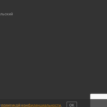
льский
ональных данных
с
политикой конфиденциальности
.
ОК