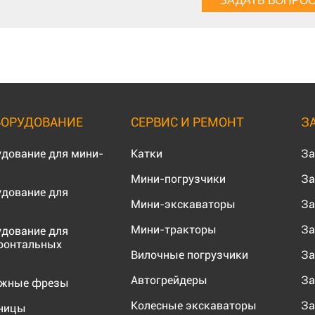
БОРУДОВАНИЕ
СЕРВИС И РЕМОНТ
З
удование для мини-
Катки
За
Мини-погрузчики
За
удование для
Мини-экскаваторы
За
Мини-тракторы
За
удование для
ронтальных
Вилочные погрузчики
За
Автогрейдеры
За
ожные фрезы
Колесные экскаваторы
За
еницы