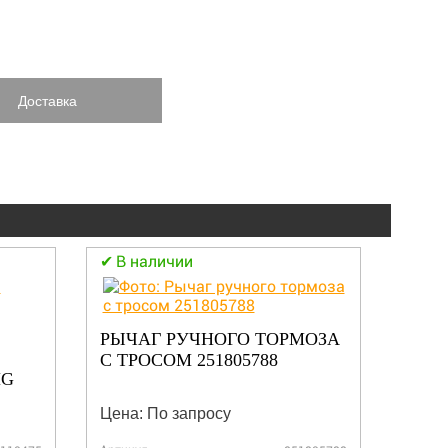
Доставка
В наличии
В н
РЫЧАГ РУЧНОГО ТОРМОЗА
ПЕД
С ТРОСОМ 251805788
С КЛ
MG
Цена: По запросу
Цена: