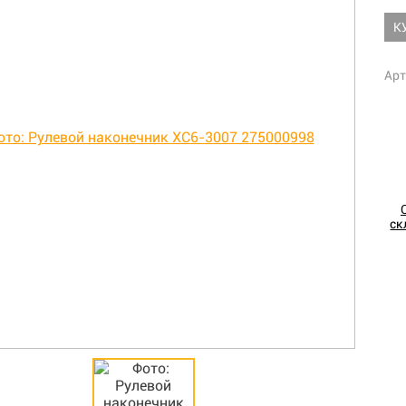
К
Арт
ск