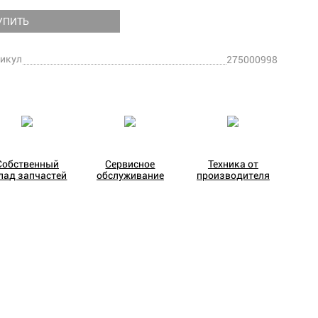
УПИТЬ
икул
275000998
Собственный
Сервисное
Техника от
лад запчастей
обслуживание
производителя