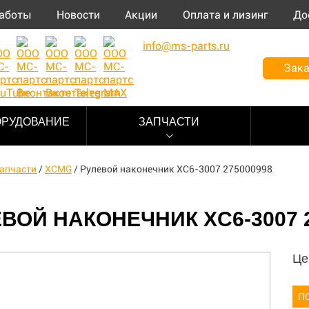
аботы
Новости
Акции
Оплата и лизинг
До
info@ms-parts.ru
Зака
ОРУДОВАНИЕ
ЗАПЧАСТИ
апчасти
/
XCMG
/
Рулевой наконечник XC6-3007 275000998
ВОЙ НАКОНЕЧНИК XC6-3007 
Це
П