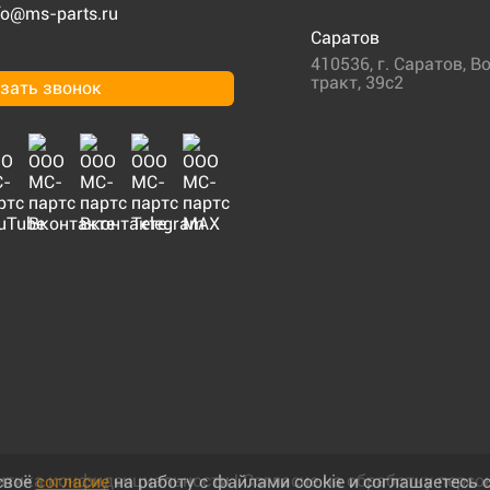
fo@ms-parts.ru
Саратов
410536
,
г. Саратов
,
Во
тракт, 39с2
зать звонок
итика конфиденциальности
|
Согласие на обработку перс
своё
согласие
на работу с файлами cookie и соглашаетесь 