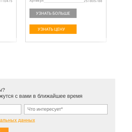
Артикул
Артику
110475
251805788
УЗНАТЬ БОЛЬШЕ
УЗ
УЗНАТЬ ЦЕНУ
У
ы?
жутся с вами в ближайшее время
нальных данных