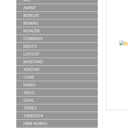
ANT
AVANT
BOBCAT
BOMAG
KOHLER
CUMMINS
DEUTZ
LOCUST
MUSTANG
XINCHAI
CASE
HANIX
SDLG
GEHL
TEREX
TAKEUCHI
HBM NOBAS