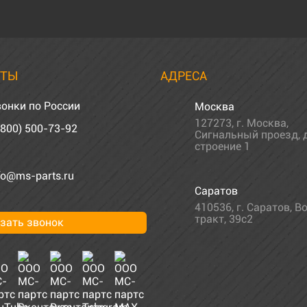
КТЫ
АДРЕСА
онки по России
Москва
127273
,
г. Москва
,
(800) 500-73-92
Сигнальный проезд, д
строение 1
fo@ms-parts.ru
Саратов
410536
,
г. Саратов
,
Во
тракт, 39с2
зать звонок