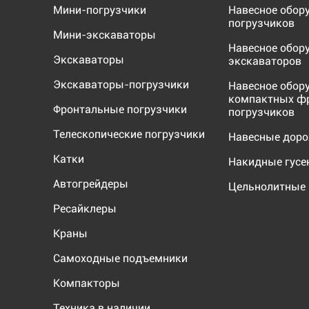
Мини-погрузчики
Навесное обор
погрузчиков
Мини-экскаваторы
Навесное обор
Экскаваторы
экскаваторов
Экскаваторы-погрузчики
Навесное обор
компактных ф
Фронтальные погрузчики
погрузчиков
Телескопические погрузчики
Навесные дор
Катки
Накидные гус
Автогрейдеры
Цельнолитные 
Ресайклеры
Краны
Самоходные подъемники
Компакторы
Техника в наличии