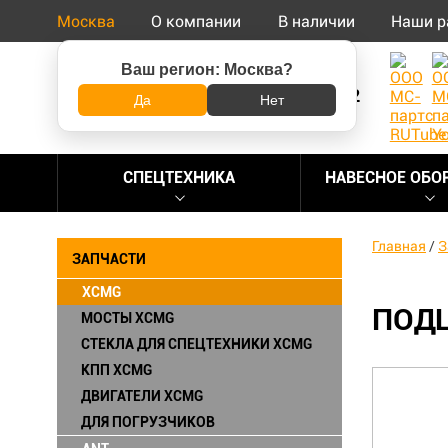
Москва
О компании
В наличии
Наши р
Ваш регион:
Москва
?
8 (800) 500-73-92
Да
Нет
СПЕЦТЕХНИКА
НАВЕСНОЕ ОБО
Главная
/
З
ЗАПЧАСТИ
XCMG
ПОДШ
МОСТЫ XCMG
СТЕКЛА ДЛЯ СПЕЦТЕХНИКИ XCMG
КПП XCMG
ДВИГАТЕЛИ XCMG
ДЛЯ ПОГРУЗЧИКОВ