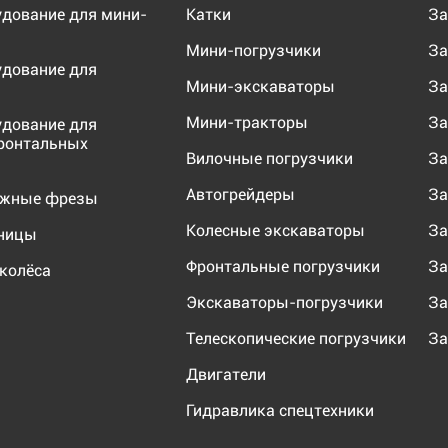
удование для мини-
Катки
За
Мини-погрузчики
За
удование для
Мини-экскаваторы
За
Мини-тракторы
За
удование для
ронтальных
Вилочные погрузчики
За
Автогрейдеры
За
ожные фрезы
Колесные экскаваторы
За
еницы
Фронтальные погрузчики
За
колёса
Экскаваторы-погрузчики
За
Телескопические погрузчики
За
Двигатели
Гидравлика спецтехники