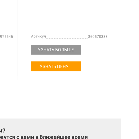
Артикул
Артику
975646
860570338
УЗНАТЬ БОЛЬШЕ
УЗ
УЗНАТЬ ЦЕНУ
У
ы?
жутся с вами в ближайшее время