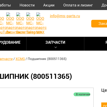
аботы
Новости
Акции
Оплата и лизинг
До
info@ms-parts.ru
Зака
РУДОВАНИЕ
ЗАПЧАСТИ
апчасти
/
XCMG
/
Подшипник (800511365)
ИПНИК (800511365)
Це
В наличии
П