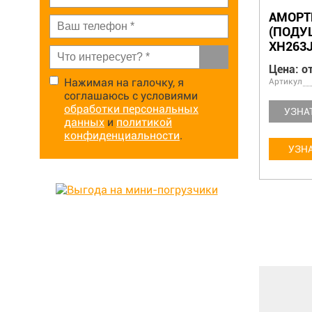
АМОРТ
(ПОДУ
XH263J
Цена: от
Нажимая на галочку, я
Артикул
Артикул
5356
803164476
соглашаюсь с условиями
обработки персональных
УЗНАТЬ БОЛЬШЕ
УЗНА
данных
и
политикой
конфиденциальности
.
УЗНАТЬ ЦЕНУ
УЗНА