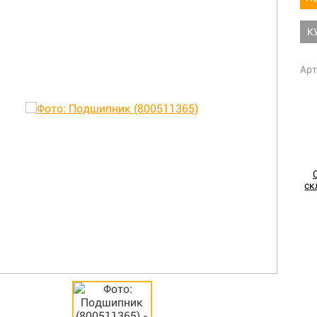
К
Арт
ск