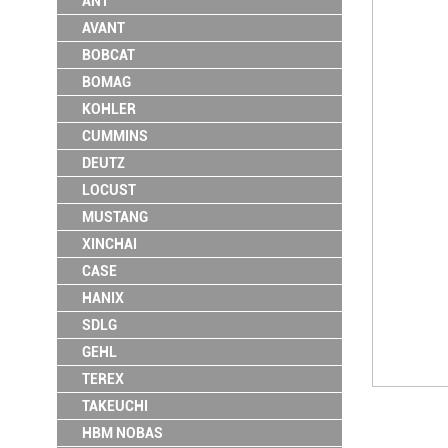
ANT
AVANT
BOBCAT
BOMAG
KOHLER
CUMMINS
DEUTZ
LOCUST
MUSTANG
XINCHAI
CASE
HANIX
SDLG
GEHL
TEREX
TAKEUCHI
HBM NOBAS