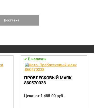
Доставка
В наличии
В н
ПРОБЛЕСКОВЫЙ МАЯК
ПОД
860570338
(800
Цена: от 1 485.00 руб.
Цена: