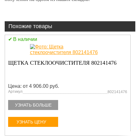
Похожие товары
ичии
В наличии
СТУПИЦА 8
СТЕКЛООЧИСТИТЕЛЯ 802141476
Цена: от 4 9
 4 906.00 руб.
Артикул
802141476
ТЬ БОЛЬШЕ
УЗНАТЬ Б
ТЬ ЦЕНУ
УЗНАТЬ Ц