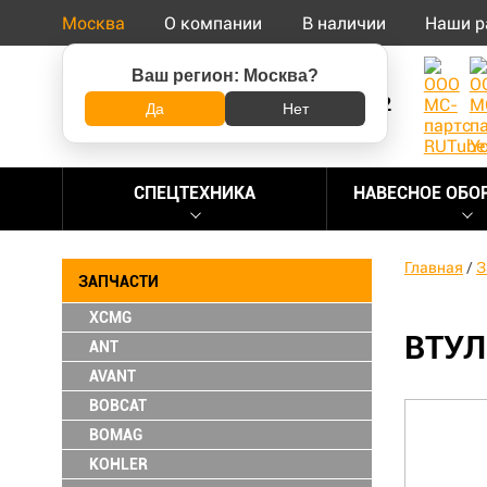
Москва
О компании
В наличии
Наши р
Ваш регион:
Москва
?
8 (800) 500-73-92
Да
Нет
СПЕЦТЕХНИКА
НАВЕСНОЕ ОБО
Главная
/
З
ЗАПЧАСТИ
XCMG
ВТУЛ
ANT
AVANT
BOBCAT
BOMAG
KOHLER