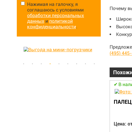
Нажимая на галочку, я
Почему в
соглашаюсь с условиями
обработки персональных
Широки
данных
и
политикой
конфиденциальности
.
Высоко
Конкур
Предложе
(495) 445
Похожи
В наличии
В нал
ПЕТЛЯ 244212
ПАЛЕЦ
Цена: от 12 615.00 руб.
Цена: от