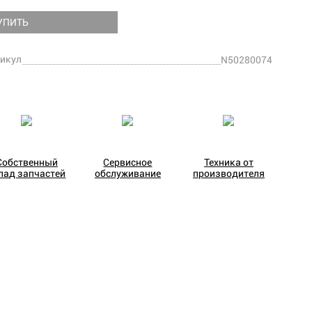
УПИТЬ
икул
N50280074
Собственный
Сервисное
Техника от
лад запчастей
обслуживание
производителя