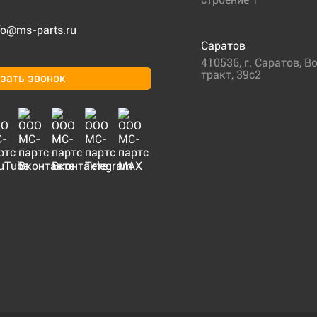
fo@ms-parts.ru
Саратов
410536
,
г. Саратов
,
Во
тракт, 39с2
зать звонок