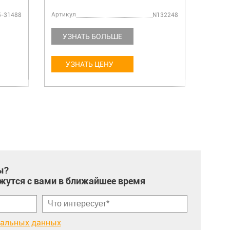
Цена:
Артикул
Артику
5-31488
N132248
УЗНАТЬ БОЛЬШЕ
УЗ
УЗНАТЬ ЦЕНУ
У
ы?
жутся с вами в ближайшее время
нальных данных