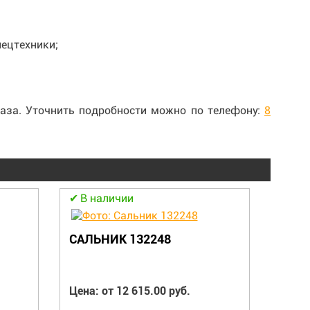
ецтехники;
аза. Уточнить подробности можно по телефону:
8
В наличии
В н
САЛЬНИК 132248
КАТУ
ДИА
Цена: от 12 615.00 руб.
ММ В