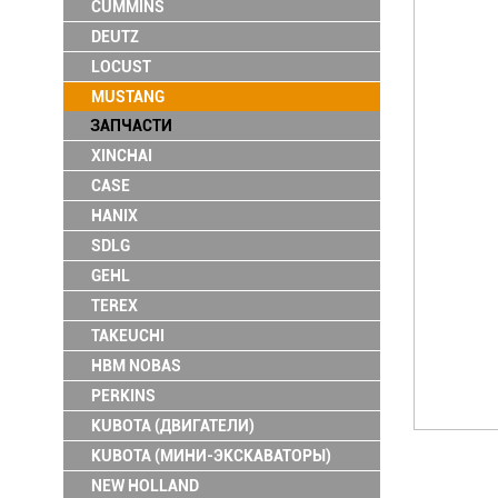
CUMMINS
DEUTZ
LOCUST
MUSTANG
ЗАПЧАСТИ
XINCHAI
CASE
HANIX
SDLG
GEHL
TEREX
TAKEUCHI
HBM NOBAS
PERKINS
KUBOTA (ДВИГАТЕЛИ)
KUBOTA (МИНИ-ЭКСКАВАТОРЫ)
NEW HOLLAND