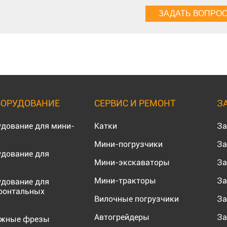
БОРУДОВАНИЕ
СЕРВИС И РЕМОНТ
З
удование для мини-
Катки
За
Мини-погрузчики
За
удование для
Мини-экскаваторы
За
Мини-тракторы
За
удование для
ронтальных
Вилочные погрузчики
За
Автогрейдеры
За
ожные фрезы