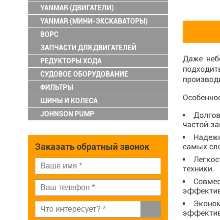
YANMAR (ДВИГАТЕЛИ)
YANMAR (МИНИ-ЭКСКАВАТОРЫ)
ВОРС
ЗАПЧАСТИ ДЛЯ ДВИГАТЕЛЕЙ
Даже неб
РЕДУКТОРЫ ХОДА
подходит
СУДОВОЕ ОБОРУДОВАНИЕ
производи
ФИЛЬТРЫ
Особеннос
ШИНЫ И КОЛЕСА
JOHNSON PUMP
Долгов
частой за
Надежн
Заказать обратный звонок
самых сл
Легкос
техники.
Совмес
эффектив
Эконом
эффектив