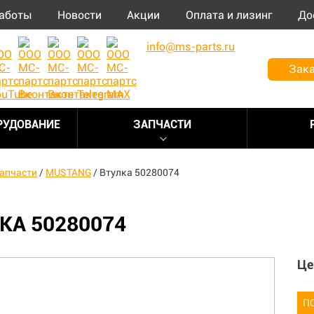
аботы
Новости
Акции
Оплата и лизинг
До
info@ms-parts.ru
Зака
РУДОВАНИЕ
ЗАПЧАСТИ
апчасти
/
MUSTANG
/
Втулка 50280074
КА 50280074
Це
П