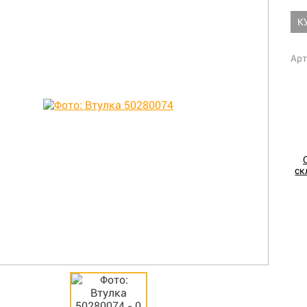
К
Арт
ск