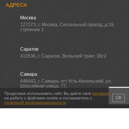
АДРЕСА
Москва
127273
,
г. Москва
,
Сигнальный проезд, д.19,
строение 1
Саратов
410536
,
г. Саратов
,
Вольский тракт, 39с2
Самара
446442
,
г. Самара
,
пгт Усть-Кинельский, ул.
Шоссейная улица, 77,
Продолжая использовать сайт, Вы даёте своё
согласие
ОК
на работу с файлами cookie и соглашаетесь с
политикой конфиденциальности
.
© 2011-2026 МС-партс. Все права защищены |
Политика
конфиденциальности
|
Согласие на обработку персональных данных