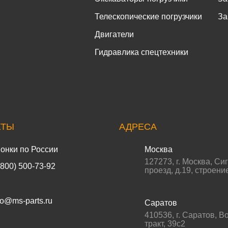
Телескопические погрузчики
За
Двигатели
Гидравлика спецтехники
КТЫ
АДРЕСА
онки по России
Москва
127273
,
г. Москва
,
Си
(800) 500-73-92
проезд, д.19, строени
fo@ms-parts.ru
Саратов
410536
,
г. Саратов
,
Во
тракт, 39с2