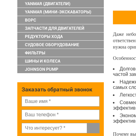
YANMAR (ДВИГАТЕЛИ)
YANMAR (МИНИ-ЭКСКАВАТОРЫ)
ВОРС
ЗАПЧАСТИ ДЛЯ ДВИГАТЕЛЕЙ
Даже небо
РЕДУКТОРЫ ХОДА
ответстве
СУДОВОЕ ОБОРУДОВАНИЕ
нужна ори
ФИЛЬТРЫ
Особеннос
ШИНЫ И КОЛЕСА
Долгов
JOHNSON PUMP
частой за
Надежн
самых сл
Заказать обратный звонок
Легкос
Совмес
эффектив
Эконом
эффективн
Почему вы