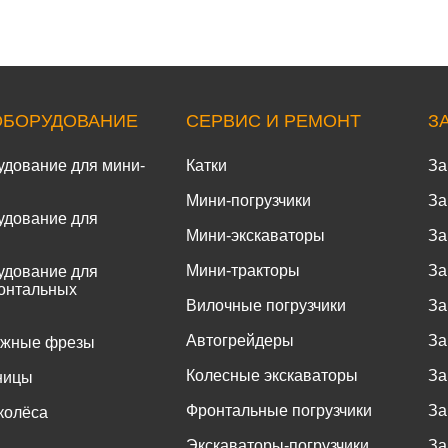
ОБОРУДОВАНИЕ
СЕРВИС И РЕМОНТ
З
удование для мини-
Катки
За
Мини-погрузчики
За
удование для
Мини-экскаваторы
За
Мини-тракторы
За
удование для
онтальных
Вилочные погрузчики
За
Автогрейдеры
За
ожные фрезы
Колесные экскаваторы
За
ницы
Фронтальные погрузчики
За
колёса
Экскаваторы-погрузчики
За