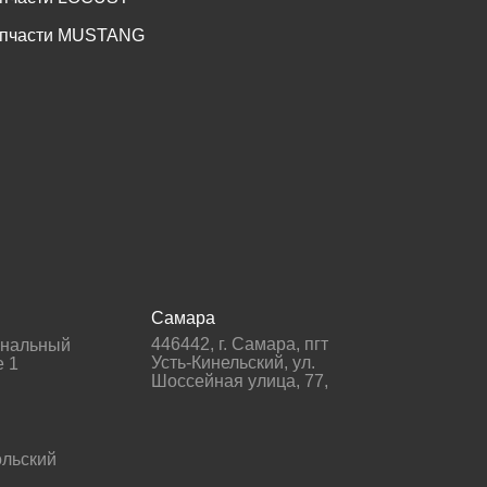
пчасти MUSTANG
Самара
446442
,
г. Самара
,
пгт
гнальный
Усть-Кинельский, ул.
е 1
Шоссейная улица, 77,
льский