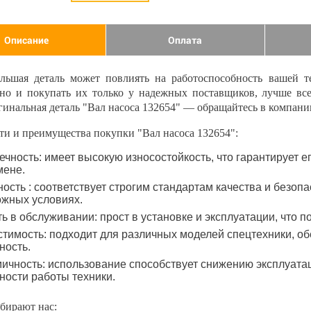
Описание
Оплата
льшая деталь может повлиять на работоспособность вашей т
нно и покупать их только у надежных поставщиков, лучше вс
гинальная деталь "Вал насоса 132654" — обращайтесь в компан
ти и преимущества покупки "Вал насоса 132654":
ечность: имеет высокую износостойкость, что гарантирует 
мене.
ость : соответствует строгим стандартам качества и безопа
ожных условиях.
ть в обслуживании: прост в установке и эксплуатации, что 
тимость: подходит для различных моделей спецтехники, об
ность.
ичность: использование способствует снижению эксплуат
ости работы техники.
бирают нас: