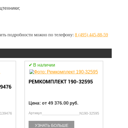
цтехники;
нить подробности можно по телефону:
8 (495) 445-88-59
В наличии
В н
РЕМКОМПЛЕКТ 190-32595
9476
ПОД
1370
Цена: от 49 376.00 руб.
Цена:
Артикул
Артику
139476
N190-32595
УЗНАТЬ БОЛЬШЕ
УЗ