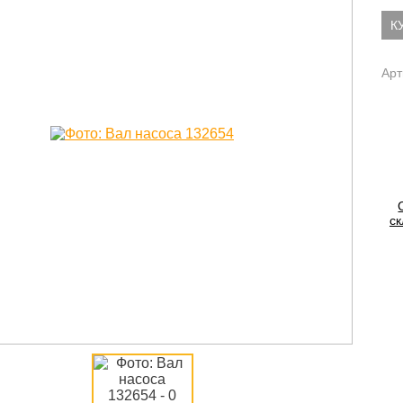
К
Арт
ск