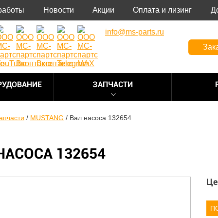
работы
Новости
Акции
Оплата и лизинг
Д
info@ms-parts.ru
Зак
РУДОВАНИЕ
ЗАПЧАСТИ
апчасти
/
MUSTANG
/
Вал насоса 132654
НАСОСА 132654
Це
П