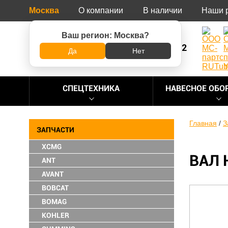
Москва
О компании
В наличии
Наши 
Ваш регион:
Москва
?
8 (800) 500-73-92
Да
Нет
СПЕЦТЕХНИКА
НАВЕСНОЕ ОБО
Главная
/
З
ЗАПЧАСТИ
XCMG
ВАЛ 
ANT
AVANT
BOBCAT
BOMAG
KOHLER