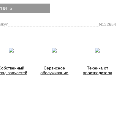
УПИТЬ
икул
N132654
Собственный
Сервисное
Техника от
лад запчастей
обслуживание
производителя