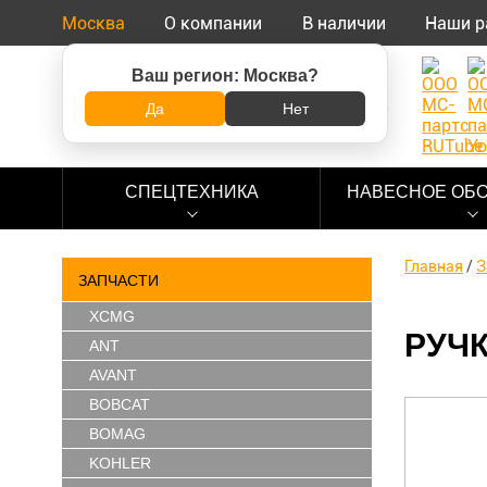
Москва
О компании
В наличии
Наши р
Ваш регион:
Москва
?
8 (800) 500-73-92
Да
Нет
СПЕЦТЕХНИКА
НАВЕСНОЕ ОБ
Главная
/
З
ЗАПЧАСТИ
XCMG
РУЧК
ANT
AVANT
BOBCAT
BOMAG
KOHLER