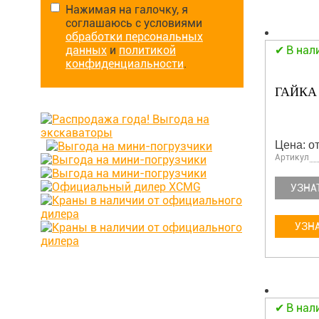
Нажимая на галочку, я
соглашаюсь с условиями
обработки персональных
данных
и
политикой
В нал
конфиденциальности
.
ГАЙКА 
Цена: от
Артикул
УЗНА
УЗНА
В нал