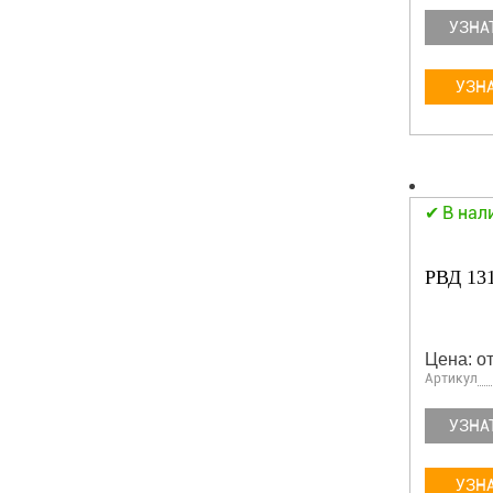
УЗНА
УЗНА
В нал
РВД 13
Цена: от
Артикул
УЗНА
УЗНА