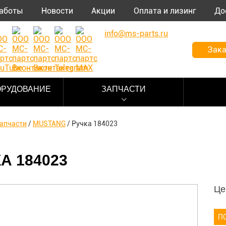
аботы
Новости
Акции
Оплата и лизинг
До
info@ms-parts.ru
Зака
ОРУДОВАНИЕ
ЗАПЧАСТИ
апчасти
/
MUSTANG
/
Ручка 184023
А 184023
Це
П