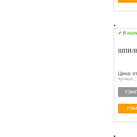
В нал
ШПИЛЬК
Цена: от
Артикул
УЗНА
УЗНА