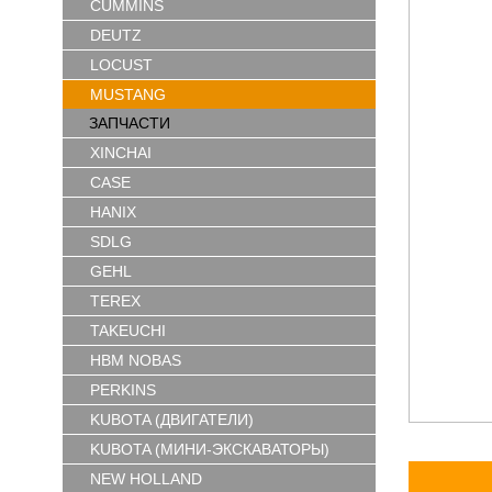
CUMMINS
DEUTZ
LOCUST
MUSTANG
ЗАПЧАСТИ
XINCHAI
CASE
HANIX
SDLG
GEHL
TEREX
TAKEUCHI
HBM NOBAS
PERKINS
KUBOTA (ДВИГАТЕЛИ)
KUBOTA (МИНИ-ЭКСКАВАТОРЫ)
NEW HOLLAND