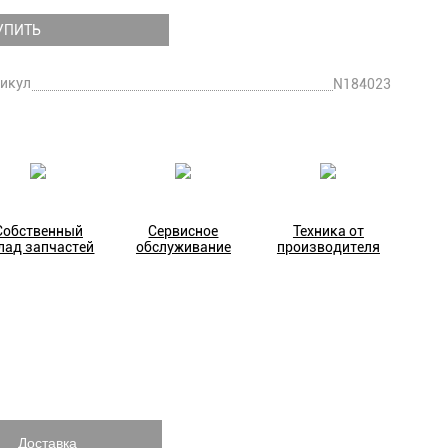
УПИТЬ
икул
N184023
Собственный
Сервисное
Техника от
лад запчастей
обслуживание
производителя
Доставка