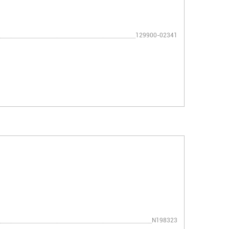
129900-02341
N198323