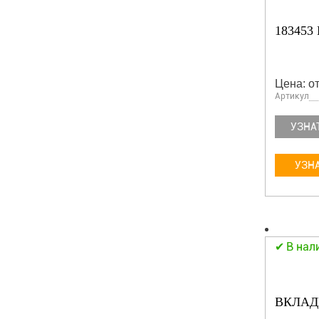
18345
Цена: от
Артикул
УЗНА
УЗНА
В нал
ВКЛАДЫ