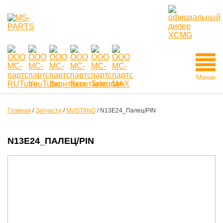
Меню
Главная
/
Запчасти
/
MUSTANG
/
N13E24_Палец/PIN
N13E24_ПАЛЕЦ/PIN