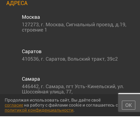
АДРЕСА
Москва
127273
,
г. Москва
,
Сигнальный проезд, д.19,
строение 1
Саратов
410536
,
г. Саратов
,
Вольский тракт, 39с2
Самара
446442
,
г. Самара
,
пгт Усть-Кинельский, ул.
Шоссейная улица, 77,
Продолжая использовать сайт, Вы даёте своё
ОК
согласие
на работу с файлами cookie и соглашаетесь с
политикой конфиденциальности
.
© 2011-2026 МС-партс. Все права защищены |
Политика
конфиденциальности
|
Согласие на обработку персональных данных