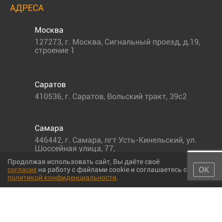
АДРЕСА
Москва
127273
,
г. Москва
,
Сигнальный проезд, д.19,
строение 1
Саратов
410536
,
г. Саратов
,
Вольский тракт, 39с2
Самара
446442
,
г. Самара
,
пгт Усть-Кинельский, ул.
Шоссейная улица, 77,
Продолжая использовать сайт, Вы даёте своё
ОК
согласие
на работу с файлами cookie и соглашаетесь с
политикой конфиденциальности
.
© 2011-2026 МС-партс. Все права защищены |
Политика
конфиденциальности
|
Согласие на обработку персональных данных