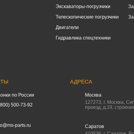
Экскаваторы-погрузчики
За
Телескопические погрузчики
За
Двигатели
Гидравлика спецтехники
КТЫ
АДРЕСА
онки по России
Москва
127273
,
г. Москва
,
Си
(800) 500-73-92
проезд, д.19, строени
fo@ms-parts.ru
Саратов
410536
,
г. Саратов
,
Во