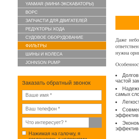
YANMAR (МИНИ-ЭКСКАВАТОРЫ)
ВОРС
ЗАПЧАСТИ ДЛЯ ДВИГАТЕЛЕЙ
РЕДУКТОРЫ ХОДА
СУДОВОЕ ОБОРУДОВАНИЕ
Даже небо
ФИЛЬТРЫ
ответстве
нужна ори
ШИНЫ И КОЛЕСА
JOHNSON PUMP
Особеннос
Долгов
частой за
Заказать обратный звонок
Надежн
самых сл
Легкос
Совмес
эффектив
Эконом
эффективн
Нажимая на галочку, я