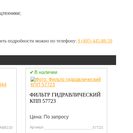
цтехники;
нить подробности можно по телефону:
8 (495) 445-88-59
В наличии
В н
ФИЛЬТР ГИДРАВЛИЧЕСКИЙ
P550
КПП 57723
Цена: По запросу
Цена:
Артикул
Артику
A88210
57723