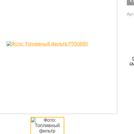
К
Арт
ск