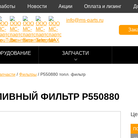
работы
Новости
Акции
Оплата и лизинг
Д
info@ms-parts.ru
Зака
ОРУДОВАНИЕ
ЗАПЧАСТИ
апчасти
/
Фильтры
/
P550880 топл. фильтр
ЛИВНЫЙ ФИЛЬТР P550880
Це
П