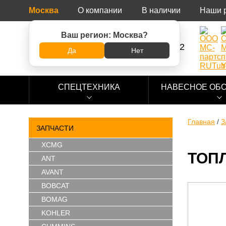
Москва
О компании
В наличии
Наши 
Ваш регион:
Москва
?
8 (800) 500-73-92
Да
Нет
СПЕЦТЕХНИКА
НАВЕСНОЕ ОБ
Главная
/
З
ЗАПЧАСТИ
XCMG
ТОП
ANT
AVANT
BOBCAT
BOMAG
KOHLER