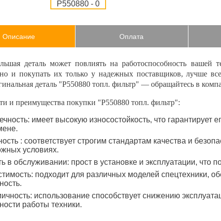
Описание
Оплата
льшая деталь может повлиять на работоспособность вашей т
нно и покупать их только у надежных поставщиков, лучше вс
гинальная деталь "P550880 топл. фильтр" — обращайтесь в ком
ти и преимущества покупки "P550880 топл. фильтр":
ечность: имеет высокую износостойкость, что гарантирует 
мене.
ость : соответствует строгим стандартам качества и безопа
ожных условиях.
ть в обслуживании: прост в установке и эксплуатации, что 
тимость: подходит для различных моделей спецтехники, об
ность.
ичность: использование способствует снижению эксплуат
ости работы техники.