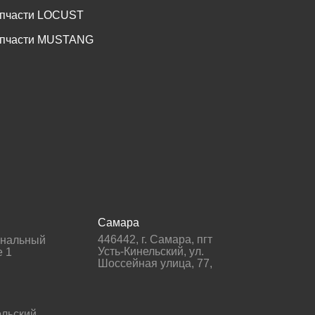
пчасти LOCUST
пчасти MUSTANG
Самара
446442
,
г. Самара
,
пгт
гнальный
Усть-Кинельский, ул.
е 1
Шоссейная улица, 77,
льский