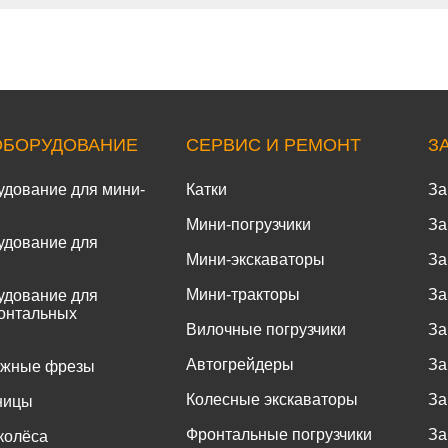
ОБОРУДОВАНИЕ
СЕРВИС И РЕМОНТ
З
удование для мини-
Катки
За
Мини-погрузчики
За
удование для
Мини-экскаваторы
За
Мини-тракторы
За
удование для
онтальных
Вилочные погрузчики
За
Автогрейдеры
За
ожные фрезы
Колесные экскаваторы
За
ницы
Фронтальные погрузчики
За
колёса