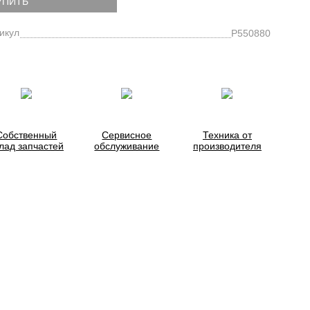
УПИТЬ
икул
P550880
Собственный
Сервисное
Техника от
лад запчастей
обслуживание
производителя