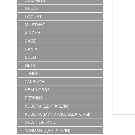
CUMMINS
DEUTZ
LOCUST
MUSTANG
XINCHAI
CASE
HANIX
SDLG
GEHL
TEREX
TAKEUCHI
HBM NOBAS
PERKINS
KUBOTA (ДВИГАТЕЛИ)
KUBOTA (МИНИ-ЭКСКАВАТОРЫ)
NEW HOLLAND
YANMAR (ДВИГАТЕЛИ)