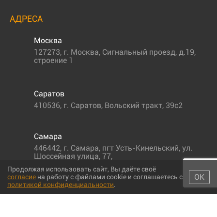
АДРЕСА
Москва
127273
,
г. Москва
,
Сигнальный проезд, д.19,
строение 1
Саратов
410536
,
г. Саратов
,
Вольский тракт, 39с2
Самара
446442
,
г. Самара
,
пгт Усть-Кинельский, ул.
Шоссейная улица, 77,
Продолжая использовать сайт, Вы даёте своё
ОК
согласие
на работу с файлами cookie и соглашаетесь с
политикой конфиденциальности
.
© 2011-2026 МС-партс. Все права защищены |
Политика
конфиденциальности
|
Согласие на обработку персональных данных