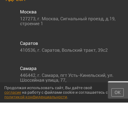
Москва
127273
,
г. Москва
,
Сигнальный проезд, д.19,
строение 1
Саратов
410536
,
г. Саратов
,
Вольский тракт, 39с2
Самара
446442
,
г. Самара
,
пгт Усть-Кинельский, ул.
Шоссейная улица, 77,
Продолжая использовать сайт, Вы даёте своё
ОК
согласие
на работу с файлами cookie и соглашаетесь с
политикой конфиденциальности
.
© 2011-2026 МС-партс. Все права защищены |
Политика
конфиденциальности
|
Согласие на обработку персональных данных