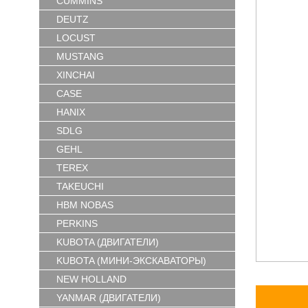
CUMMINS
DEUTZ
LOCUST
MUSTANG
XINCHAI
CASE
HANIX
SDLG
GEHL
TEREX
TAKEUCHI
HBM NOBAS
PERKINS
KUBOTA (ДВИГАТЕЛИ)
KUBOTA (МИНИ-ЭКСКАВАТОРЫ)
NEW HOLLAND
YANMAR (ДВИГАТЕЛИ)