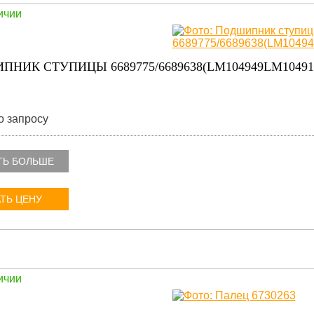
ичии
НИК СТУПИЦЫ 6689775/6689638(LM104949LM104911)
о запросу
ТЬ БОЛЬШЕ
ТЬ ЦЕНУ
ичии