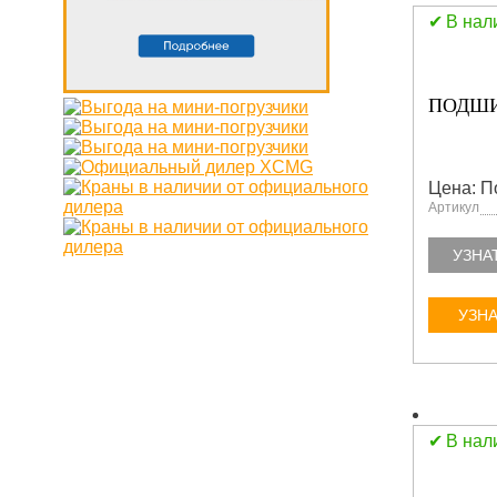
В нал
ПОДШИП
Цена: П
Артикул
УЗНА
УЗНА
В нал