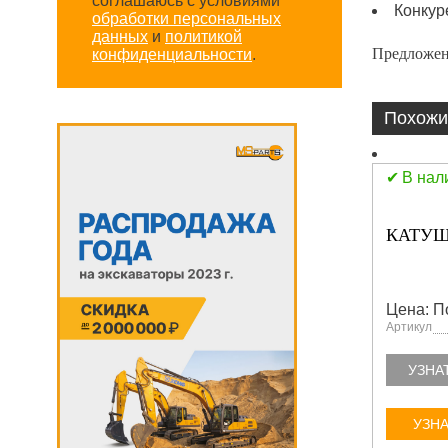
соглашаюсь с условиями
Конкур
обработки персональных
данных
и
политикой
Предложен
конфиденциальности
.
Похожи
В нал
КАТУШ
Цена: П
Артикул
УЗНА
УЗНА