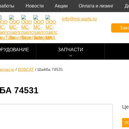
работы
Новости
Акции
Оплата и лизинг
Д
info@ms-parts.ru
Зака
ОРУДОВАНИЕ
ЗАПЧАСТИ
апчасти
/
BOBCAT
/
Шайба 74531
БА 74531
Це
П