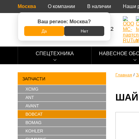
Москва
О компании
В наличии
Наши 
Ваш регион:
Москва
?
8 (800) 500-73-92
Да
Нет
СПЕЦТЕХНИКА
НАВЕСНОЕ ОБ
Главная
/
З
ЗАПЧАСТИ
XCMG
ШАЙ
ANT
AVANT
BOBCAT
BOMAG
KOHLER