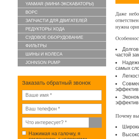
YANMAR (МИНИ-ЭКСКАВАТОРЫ)
ВОРС
Даже небо
ответстве
ЗАПЧАСТИ ДЛЯ ДВИГАТЕЛЕЙ
нужна ори
РЕДУКТОРЫ ХОДА
СУДОВОЕ ОБОРУДОВАНИЕ
Особеннос
ФИЛЬТРЫ
Долгов
ШИНЫ И КОЛЕСА
частой за
JOHNSON PUMP
Надежн
самых сл
Легкос
Заказать обратный звонок
Совмес
эффектив
Эконом
эффективн
Почему вы
Широки
Нажимая на галочку, я
Высоко