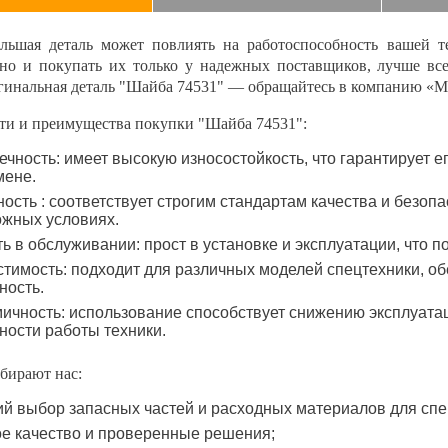
льшая деталь может повлиять на работоспособность вашей т
нно и покупать их только у надежных поставщиков, лучше вс
гинальная деталь "Шайба 74531" — обращайтесь в компанию «М
ти и преимущества покупки "Шайба 74531":
ечность: имеет высокую износостойкость, что гарантирует 
мене.
ость : соответствует строгим стандартам качества и безопа
ожных условиях.
ть в обслуживании: прост в установке и эксплуатации, что 
тимость: подходит для различных моделей спецтехники, об
ность.
ичность: использование способствует снижению эксплуат
ости работы техники.
бирают нас:
й выбор запасных частей и расходных материалов для спе
е качество и проверенные решения;