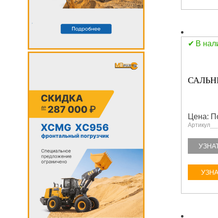
В нал
САЛЬН
Цена: П
Артикул
УЗНА
УЗНА