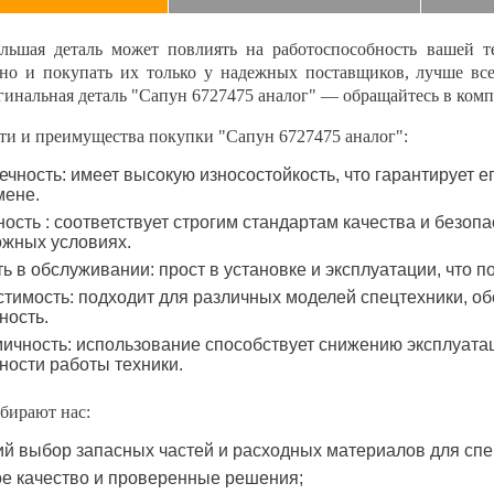
льшая деталь может повлиять на работоспособность вашей т
нно и покупать их только у надежных поставщиков, лучше вс
гинальная деталь "Сапун 6727475 аналог" — обращайтесь в ком
ти и преимущества покупки "Сапун 6727475 аналог":
ечность: имеет высокую износостойкость, что гарантирует 
мене.
ость : соответствует строгим стандартам качества и безопа
ожных условиях.
ть в обслуживании: прост в установке и эксплуатации, что 
тимость: подходит для различных моделей спецтехники, об
ность.
ичность: использование способствует снижению эксплуат
ости работы техники.
бирают нас:
й выбор запасных частей и расходных материалов для спе
е качество и проверенные решения;