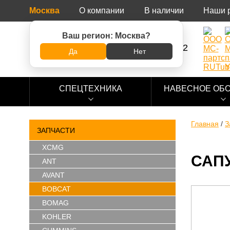
Москва
О компании
В наличии
Наши 
Ваш регион:
Москва
?
8 (800) 500-73-92
Да
Нет
СПЕЦТЕХНИКА
НАВЕСНОЕ ОБ
Главная
/
З
ЗАПЧАСТИ
XCMG
САПУ
ANT
AVANT
BOBCAT
BOMAG
KOHLER