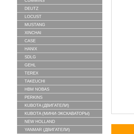
CUMMINS
DEUTZ
LOCUST
MUSTANG
XINCHAI
CASE
HANIX
SDLG
GEHL
TEREX
TAKEUCHI
HBM NOBAS
PERKINS
KUBOTA (ДВИГАТЕЛИ)
KUBOTA (МИНИ-ЭКСКАВАТОРЫ)
NEW HOLLAND
YANMAR (ДВИГАТЕЛИ)