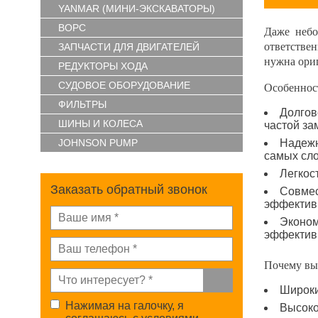
YANMAR (МИНИ-ЭКСКАВАТОРЫ)
ВОРС
Даже небо
ответстве
ЗАПЧАСТИ ДЛЯ ДВИГАТЕЛЕЙ
нужна ори
РЕДУКТОРЫ ХОДА
СУДОВОЕ ОБОРУДОВАНИЕ
Особеннос
ФИЛЬТРЫ
Долгов
ШИНЫ И КОЛЕСА
частой за
JOHNSON PUMP
Надежн
самых сл
Легкос
Заказать обратный звонок
Совмес
эффектив
Эконом
эффективн
Почему вы
Широки
Нажимая на галочку, я
Высоко