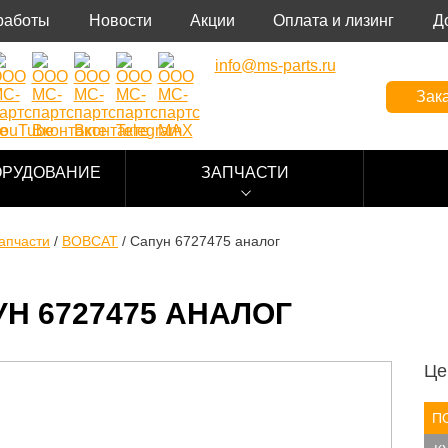
работы
Новости
Акции
Оплата и лизинг
Д
info@ms-parts.ru
Зака
ОРУДОВАНИЕ
ЗАПЧАСТИ
апчасти
/
BOBCAT
/
Сапун 6727475 аналог
Н 6727475 АНАЛОГ
Це
П