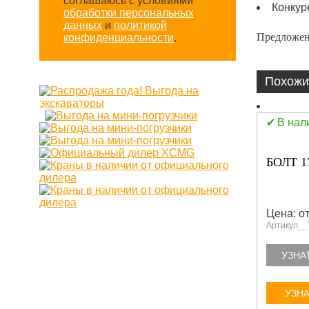
соглашаюсь с условиями
Конкур
обработки персональных
данных
и
политикой
Предложен
конфиденциальности
.
Похожи
В нал
БОЛТ 1
Цена: от
Артикул
УЗНА
УЗНА