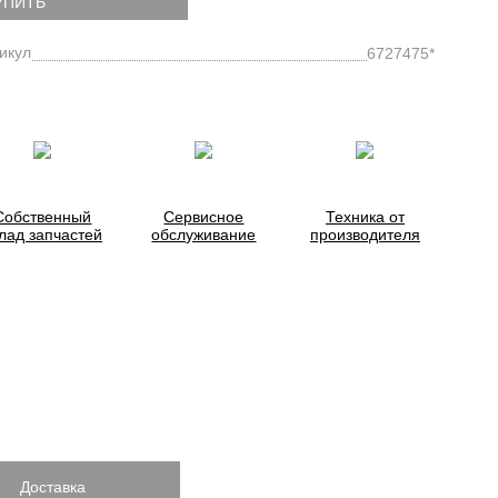
УПИТЬ
икул
6727475*
Собственный
Сервисное
Техника от
лад запчастей
обслуживание
производителя
Доставка