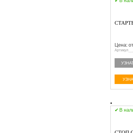
В нал
СТАРТЕ
Цена: от
Артикул
УЗНА
УЗНА
В нал
СТОП С