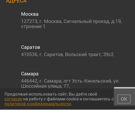
АДРЕСА
Москва
127273
,
г. Москва
,
Сигнальный проезд, д.19,
строение 1
Саратов
410536
,
г. Саратов
,
Вольский тракт, 39с2
Самара
446442
,
г. Самара
,
пгт Усть-Кинельский, ул.
Шоссейная улица, 77,
Продолжая использовать сайт, Вы даёте своё
ОК
согласие
на работу с файлами cookie и соглашаетесь с
политикой конфиденциальности
.
© 2011-2026 МС-партс. Все права защищены |
Политика
конфиденциальности
|
Согласие на обработку персональных данных