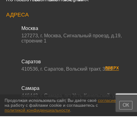
АДРЕСА
Москва
127273
,
г. Москва
,
Сигнальный проезд, д.19,
строение 1
Саратов
ВВЕРХ
410536
,
г. Саратов
,
Вольский тракт, 39с2
Самара
446442
,
г. Самара
,
пгт Усть-Кинельский, ул.
Продолжая использовать сайт, Вы даёте своё
согласие
Шоссейная улица, 77,
ОК
на работу с файлами cookie и соглашаетесь с
политикой конфиденциальности
.
© 2011-2026 МС-партс. Все права защищены |
Политика
конфиденциальности
|
Согласие на обработку персональных данных