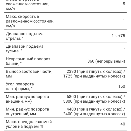
сложенном состоянии,
5
км/ч
Макс. скорость в
разложенном состоянии,
1
км/ч
Диапазон подъема
-1～+75
стрелы, °
Диапазон подъема
-
гуська, °
Непрерывный поворот
360 (непрерывный)
башни, °
Вынос хвостовой части,
2390 (при втянутых колесах) /
мм
1725 (при выдвинутых колесах)
Угол поворота
160
платформы, °
Мин. радиус поворота
6800 (при втянутых колесах) /
внешний, мм)
5800 (при выдвинутых колесах)
Мин. радиус поворота
4400 (при втянутых колесах) /
внутренний, мм
2400 (при выдвинутых колесах)
Макс. преодолеваемый
40
уклон на подъем, %