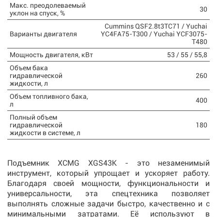
Макс. преодолеваемый
30
уклон на спуск, %
Cummins QSF2.8t3TC71 / Yuchai
Варианты двигателя
YC4FA75-T300 / Yuchai YCF3075-
T480
Мощность двигателя, кВт
53 / 55 / 55,8
Объем бака
гидравлической
260
жидкости, л
Объем топливного бака,
400
л
Полный объем
гидравлической
180
жидкости в системе, л
Подъемник XCMG XGS43K - это незаменимый
инструмент, который упрощает и ускоряет работу.
Благодаря своей мощности, функциональности и
универсальности, эта спецтехника позволяет
выполнять сложные задачи быстро, качественно и с
минимальными затратами. Её используют в