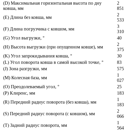
(D) Максимальная горизонтальная высота по дну
2
ковша, мм
851
2
(E) Длина без ковша, мм
533
3
(F) Длина погрузчика с ковшом, мм
310
(G) Угол выгрузки, °
40
2
(H) Высота выгрузки (при опущенном ковше), мм
375
(K) Угол запрокидывания ковша, °
30
(L) Угол поворота ковша в самой высокой точке, °
83
(J) Зона разгрузки, мм
575
1
(M) Колесная база, мм
027
(O) Преодолеваемый угол, °
25
(P) Клиренс, мм
183
1
(R) Передний радиус поворота (без ковша), мм
183
2
(S) Передний радиус поворота (с ковшом), мм
066
1
(T) Задний радиус поворота, мм
564