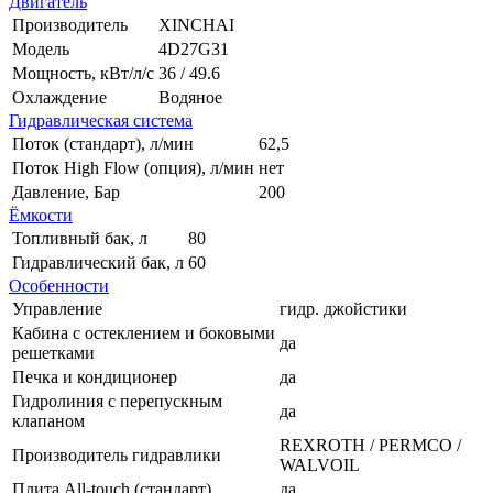
Двигатель
Производитель
XINCHAI
Модель
4D27G31
Мощность, кВт/л/с
36 / 49.6
Охлаждение
Водяное
Гидравлическая система
Поток (стандарт), л/мин
62,5
Поток High Flow (опция), л/мин
нет
Давление, Бар
200
Ёмкости
Топливный бак, л
80
Гидравлический бак, л
60
Особенности
Управление
гидр. джойстики
Кабина с остеклением и боковыми
да
решетками
Печка и кондиционер
да
Гидролиния с перепускным
да
клапаном
REXROTH / PERMCO /
Производитель гидравлики
WALVOIL
Плита All-touch (стандарт)
да