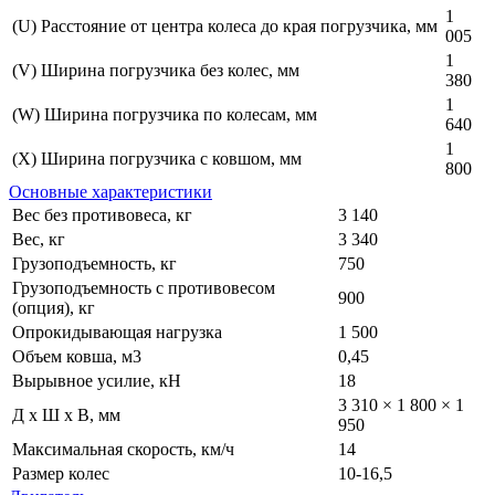
1
(U) Расстояние от центра колеса до края погрузчика, мм
005
1
(V) Ширина погрузчика без колес, мм
380
1
(W) Ширина погрузчика по колесам, мм
640
1
(X) Ширина погрузчика с ковшом, мм
800
Основные характеристики
Вес
без противовеса
, кг
3 140
Вес, кг
3 340
Грузоподъемность, кг
750
Грузоподъемность с противовесом
900
(опция), кг
Опрокидывающая нагрузка
1 500
Объем ковша, м3
0,45
Вырывное усилие, кН
18
3 310 × 1 800 × 1
Д х Ш х В, мм
950
Максимальная скорость, км/ч
14
Размер колес
10-16,5