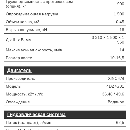
Грузоподъемность с противовесом
900
(опция), кг
Опрокидывающая нагрузка
1 500
Объем ковша, м3
0,45
Вырывное усилие, кН
18
3 310 × 1 800 × 1
Д х Ш х В, мм
950
Максимальная скорость, км/ч
14
Размер колес
10-16,5
Двигатель
Производитель
XINCHAI
Модель
4D27G31
Мощность, кВт / л/с
36.48 / 49.6
Охлаждение
Водяное
Гидравлическая система
Поток (стандарт), л/мин
62,5