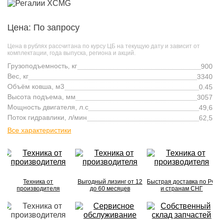
Цена: По запросу
Цена в рублях рассчитана по курсу ЦБ на текущую дату и зависит от
комплектации, года выпуска, региона и акций.
Грузоподъемность, кг
900
Вес, кг
3340
Объём ковша, м3
0.45
Высота подъема, мм
3057
Мощность двигателя, л.с
49,6
Поток гидравлики, л/мин
62,5
Все характеристики
Техника от
Выгодный лизинг от 12
Быстрая доставка по РФ
производителя
до 60 месяцев
и странам СНГ