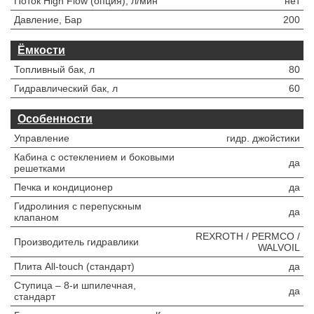
Поток High Flow (опция), л/мин
нет
Давление, Бар
200
Ёмкости
Топливный бак, л
80
Гидравлический бак, л
60
Особенности
Управление
гидр. джойстики
Кабина с остеклением и боковыми
да
решетками
Печка и кондиционер
да
Гидролиния с перепускным
да
клапаном
REXROTH / PERMCO /
Производитель гидравлики
WALVOIL
Плита All-touch (стандарт)
да
Ступица – 8-и шпилечная,
да
стандарт