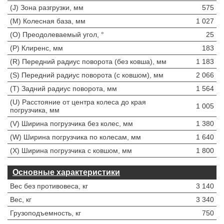
(J) Зона разгрузки, мм
575
(M) Колесная база, мм
1 027
(O) Преодолеваемый угол, °
25
(P) Клиренс, мм
183
(R) Передний радиус поворота (без ковша), мм
1 183
(S) Передний радиус поворота (с ковшом), мм
2 066
(T) Задний радиус поворота, мм
1 564
(U) Расстояние от центра колеса до края
1 005
погрузчика, мм
(V) Ширина погрузчика без колес, мм
1 380
(W) Ширина погрузчика по колесам, мм
1 640
(X) Ширина погрузчика с ковшом, мм
1 800
Основные характеристики
Вес без противовеса, кг
3 140
Вес, кг
3 340
Грузоподъемность, кг
750