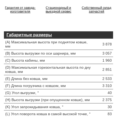
Гарантия от завода-
Стационарный и
Собственный склад
изготовителя
выездной сервис
запчастей
Габаритные размеры
(A) Максимальная высота при поднятом ковше,
3 878
мм
(B) Высота выгрузки по оси шарнира, мм
3 057
(C) Высота кабины, мм
1 960
(D) Максимальная горизонтальная высота по дну
2 851
ковша, мм
(E) Длина без ковша, мм
2 533
(F) Длина погрузчика с ковшом, мм
3 310
(G) Угол выгрузки, °
40
(H) Высота выгрузки (при опущенном ковше), мм
2 375
(K) Угол запрокидывания ковша, °
30
(L) Угол поворота ковша в самой высокой точке, °
83