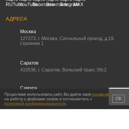
АДРЕСА
Москва
127273
,
г. Москва
,
Сигнальный проезд, д.19,
строение 1
Саратов
410536
,
г. Саратов
,
Вольский тракт, 39с2
Самара
Продолжая использовать сайт, Вы даёте своё
согласие
446442
,
г. Самара
,
пгт Усть-Кинельский, ул.
ОК
на работу с файлами cookie и соглашаетесь с
Шоссейная улица, 77,
политикой конфиденциальности
.
© 2011-2026 МС-партс. Все права защищены |
Политика