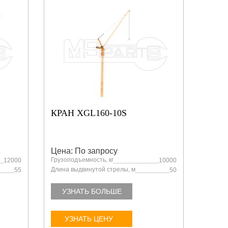
КРАН XGL160-10S
КРАН
Цена: По запросу
Цена:
Грузоподъемность, кг
Грузоп
12000
10000
Длина выдвинутой стрелы, м
Длина 
55
50
УЗНАТЬ БОЛЬШЕ
УЗ
УЗНАТЬ ЦЕНУ
У