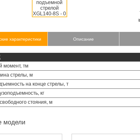
ские характеристики
Описание
Е
й момент, тм
лина стрелы, м
дъемность на конце стрелы, т
рузоподъемность, кг
свободного стояния, м
е модели