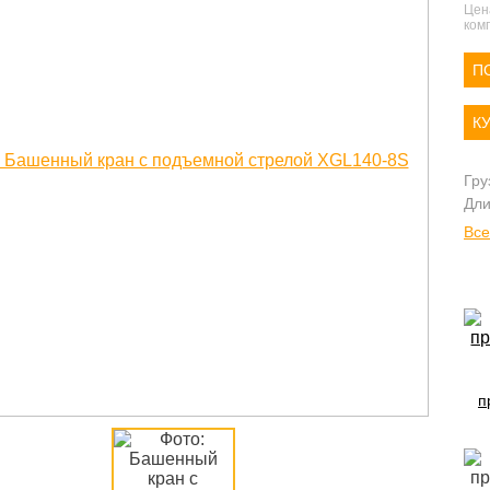
Цен
комп
П
К
Гру
Дли
Все
п