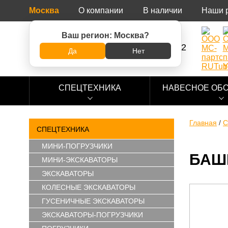
Москва
О компании
В наличии
Наши 
Ваш регион:
Москва
?
8 (800) 500-73-92
Да
Нет
СПЕЦТЕХНИКА
НАВЕСНОЕ ОБ
Главная
/
С
СПЕЦТЕХНИКА
МИНИ-ПОГРУЗЧИКИ
БАШ
МИНИ-ЭКСКАВАТОРЫ
ЭКСКАВАТОРЫ
КОЛЕСНЫЕ ЭКСКАВАТОРЫ
ГУСЕНИЧНЫЕ ЭКСКАВАТОРЫ
ЭКСКАВАТОРЫ-ПОГРУЗЧИКИ