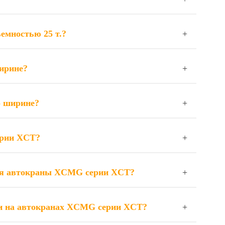
емностью 25 т.?
ирине?
о ширине?
ерии XCT?
ся автокраны XCMG серии XCT?
ии на автокранах XCMG серии XCT?