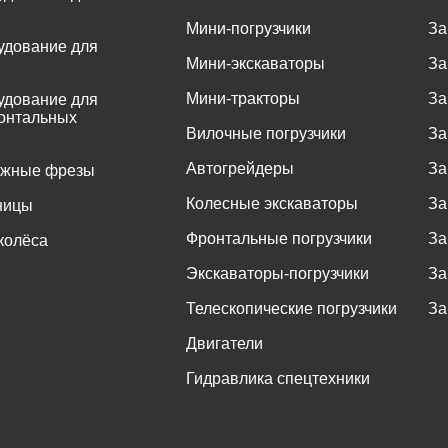
Мини-погрузчики
За
удование для
Мини-экскаваторы
За
Мини-тракторы
За
удование для
онтальных
Вилочные погрузчики
За
Автогрейдеры
За
ожные фрезы
Колесные экскаваторы
За
ницы
Фронтальные погрузчики
За
колёса
Экскаваторы-погрузчики
За
Телескопические погрузчики
За
Двигатели
Гидравлика спецтехники