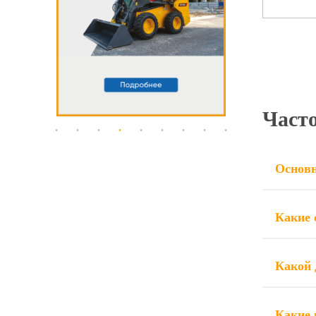
Част
Основн
Какие
Какой 
Какие 