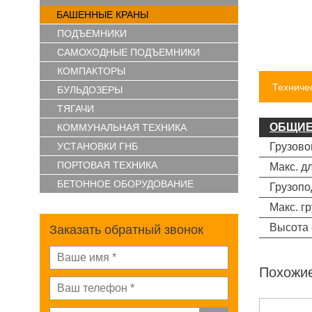
БАШЕННЫЕ КРАНЫ
ПОДЪЕМНИКИ
САМОХОДНЫЕ ПОДЪЕМНИКИ
КОМПАКТОРЫ
Техниче
БУЛЬДОЗЕРЫ
ТЯГАЧИ
ОБЩИ
КОММУНАЛЬНАЯ ТЕХНИКА
УСТАНОВКИ ГНБ
Грузово
ПОРТОВАЯ ТЕХНИКА
Макс. д
БЕТОННОЕ ОБОРУДОВАНИЕ
Грузопо
Макс. г
Высота 
Заказать обратный звонок
Похожи