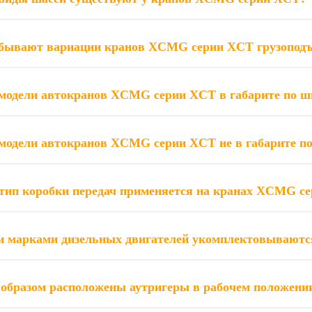
бывают вариации кранов XCMG серии XCT грузоподъ
модели автокранов XCMG серии XCT в габарите по ш
модели автокранов XCMG серии XCT не в габарите п
тип коробки передач применяется на кранах XCMG с
и марками дизельных двигателей укомплектовывают
образом расположены аутригеры в рабочем положен