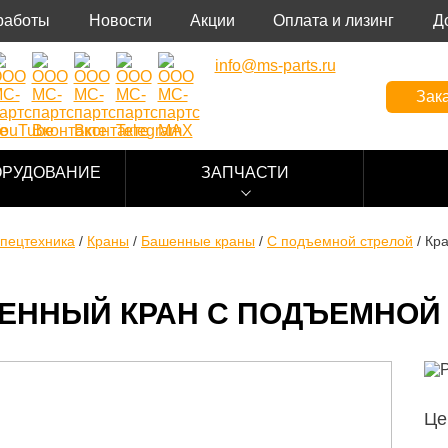
работы
Новости
Акции
Оплата и лизинг
Д
info@ms-parts.ru
Зака
ОРУДОВАНИЕ
ЗАПЧАСТИ
пецтехника
/
Краны
/
Башенные краны
/
C подъемной стрелой
/
Кр
ЕННЫЙ КРАН С ПОДЪЕМНОЙ 
Це