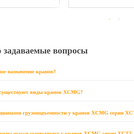
о задаваемые вопросы
ое назначение кранов?
 существуют виды кранов XCMG?
диапазон грузоподъемности у кранов XCMG серии XC
виды шасси существуют у кранов XCMG серии XCT?