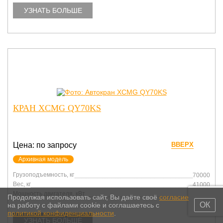
УЗНАТЬ БОЛЬШЕ
КРАН XCMG QY70KS
Цена: по запросу
ВВЕРХ
Архивная модель
Грузоподъемность, кг
70000
Вес, кг
41000
Мощность двигателя, кВт
266
Продолжая использовать сайт, Вы даёте своё
согласие
ОК
на работу с файлами cookie и соглашаетесь с
политикой конфиденциальности
.
УЗНАТЬ БОЛЬШЕ